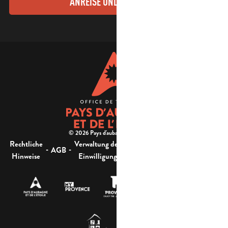
ANREISE UND KONTAKTE
© 2026 Pays d'aubagne et de l'étoile -
Rechtliche
Verwaltung der
Barrierefreiheit:
-
-
-
-
AGB
Sitemap
Hinweise
Einwilligung
nicht konform