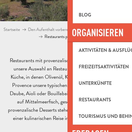
BLOG
Startseite
Den Aufenthalt vorbereiten
ORGANISIEREN
Restaurants in Pays d’Aubag
Restaurants provenzalische Küche
AKTIVITÄTEN & AUSFLÜ
Restaurants mit provenzalischer Küche: Entdecken Sie
FREIZEITSAKTIVITÄTEN
unsere Auswahl an Restaurants mit provenzalischer
Küche, in denen Olivenöl, Knoblauch und Kräuter der
UNTERKÜNFTE
Provence unsere typischen Gerichte wie Ratatouille,
Daube, Aioli oder Bouillabaisse verfeinern. Ob Sie nun
RESTAURANTS
auf Mittelmeerfisch, geschmortes Gemüse oder
provenzalische Desserts stehen, diese Tische laden Sie zu
TOURISMUS UND BEH
einer kulinarischen Reise ins Herz der Provence ein.