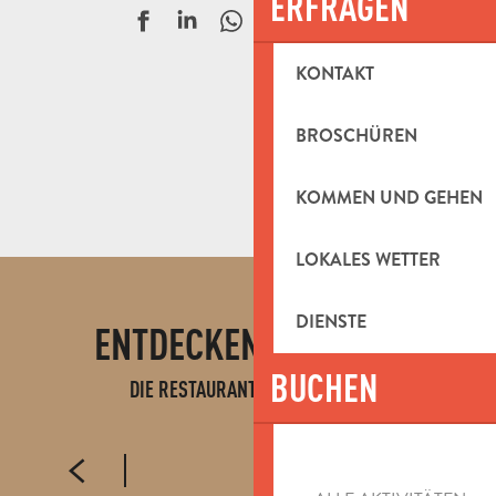
ERFRAGEN
Ajouter aux f
KONTAKT
BROSCHÜREN
KOMMEN UND GEHEN
Les Deux Minots
Le Borsalino
LOKALES WETTER
Tabac bar restaurant Le Beaudinard
L'Entracte
DIENSTE
L'Origan
ENTDECKEN SIE AUCH
Le 66
BUCHEN
L'Inattendu By l'Occitan
DIE RESTAURANTS DES GEBIETS
RESTAURANTS IN AUBAGNE
Yoyo Restaurant
L'Oasis du Petit Galibier