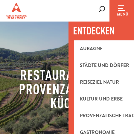
Aller
au
Suche
MENÜ
contenu
principal
ENTDECKEN
AUBAGNE
STÄDTE UND DÖRFER
RESTAURANTS MIT
REISEZIEL NATUR
PROVENZALISCHER
KÜCHE
KULTUR UND ERBE
PROVENZALISCHE TRA
GASTRONOMIE