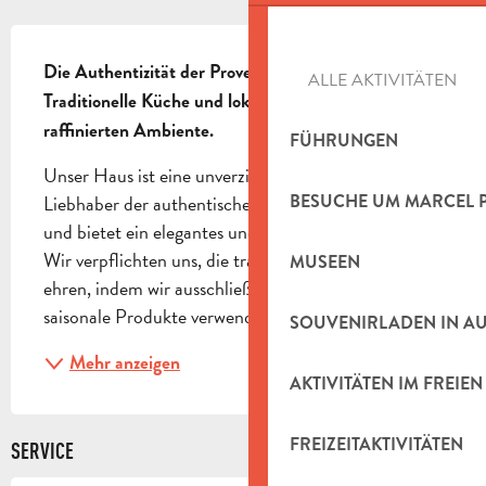
BESCHREIBUNG
Die Authentizität der Provence auf dem Teller. 
ALLE AKTIVITÄTEN
Traditionelle Küche und lokale Produkte in einem 
raffinierten Ambiente.
FÜHRUNGEN
Unser Haus ist eine unverzichtbare Adresse für 
Liebhaber der authentischen provenzalischen Küche 
BESUCHE UM MARCEL 
und bietet ein elegantes und gemütliches Ambiente. 
Wir verpflichten uns, die traditionellen Rezepte zu 
MUSEEN
ehren, indem wir ausschließlich frische, lokale und 
saisonale Produkte verwenden, wodurch intensive...
SOUVENIRLADEN IN A
Mehr anzeigen
AKTIVITÄTEN IM FREIEN
FREIZEITAKTIVITÄTEN
SERVICE