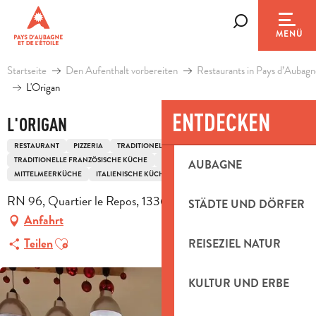
Aller
au
Suche
MENÜ
contenu
principal
Startseite
Den Aufenthalt vorbereiten
Restaurants in Pays d’Aubagn
L'Origan
ENTDECKEN
L'ORIGAN
RESTAURANT
PIZZERIA
TRADITIONELLE KÜCHE
TRADITIONELLE FRANZÖSISCHE KÜCHE
PROVENZALISCHE KÜCHE
AUBAGNE
MITTELMEERKÜCHE
ITALIENISCHE KÜCHE
RN 96, Quartier le Repos, 13360 Roquevaire
STÄDTE UND DÖRFER
Anfahrt
Ajouter aux favoris
Teilen
REISEZIEL NATUR
KULTUR UND ERBE