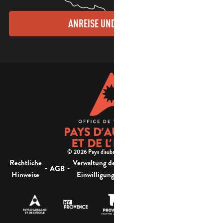
ANREISE UND KONTAKTE
© 2026 Pays d'aubagne et de l'étoile -
Rechtliche
Verwaltung der
Barrierefreiheit:
-
-
-
-
AGB
Sitemap
Hinweise
Einwilligung
nicht konform