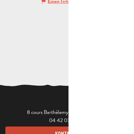
Einen Irrtum angeben
8 cours Barthélemy - 13400 Aubagne
04 42 03 49 98
KONTAKT