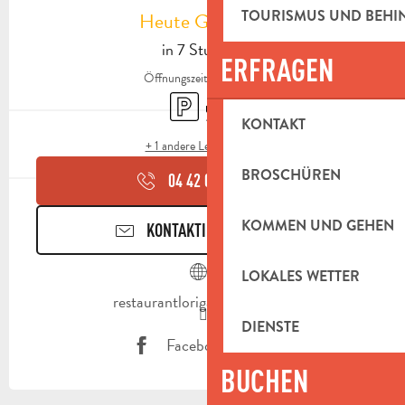
TOURISMUS UND BEH
Heute Geöffnet
in 7 Stunden
ERFRAGEN
Öffnungszeiten ansehen
Parkplatz
Terrasse
KONTAKT
+ 1 andere Leistung(en)
BROSCHÜREN
04 42 04 25
▒▒
KOMMEN UND GEHEN
KONTAKTIEREN SIE UNS
LOKALES WETTER
restaurantlorigan.eatbu.com
DIENSTE
Facebook Seite
BUCHEN