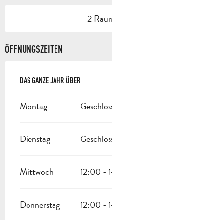
2 Raum/Saal
ÖFFNUNGSZEITEN
DAS GANZE JAHR ÜBER
DAS GANZE JAHR ÜBER
Montag
Geschlossen
Dienstag
Geschlossen
Mittwoch
12:00 - 14:00
Donnerstag
12:00 - 14:00
19:30 - 22:00