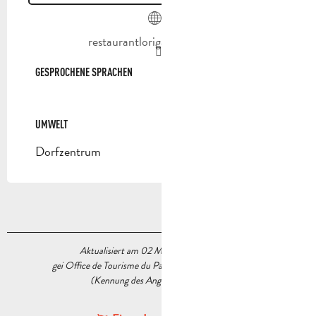
restaurantlorigan.eatbu.com
GESPROCHENE SPRACHEN
GESPROCHENE SPRACHEN
UMWELT
UMWELT
Dorfzentrum
Aktualisiert am 02 März 2026 Um 17:21
gei Office de Tourisme du Pays d’Aubagne et de l’Étoile
(Kennung des Angebots :
5231149
)