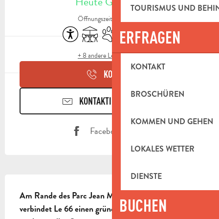
Heute Geöffnet
TOURISMUS UND BEH
Öffnungszeiten ansehen
Zugänglichkeit
Terrasse
Tiere erlaubt
Wi-Fi
Restaurant
ERFRAGEN
+ 8 andere Leistung(en)
KONTAKT
KONTAKT
BROSCHÜREN
KONTAKTIEREN SIE UNS
KOMMEN UND GEHEN
Facebook Seite
LOKALES WETTER
DIENSTE
BESCHREIBUNG
Am Rande des Parc Jean Moulin in Aubagne 
BUCHEN
verbindet Le 66 einen grünen Rahmen mit 