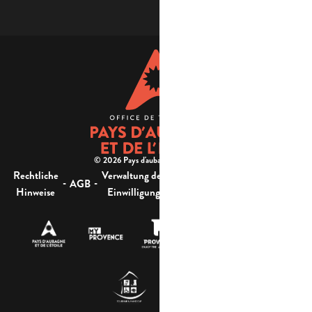
© 2026 Pays d'aubagne et de l'étoile -
Rechtliche
Verwaltung der
Barrierefreiheit:
-
-
-
-
AGB
Sitemap
Hinweise
Einwilligung
nicht konform