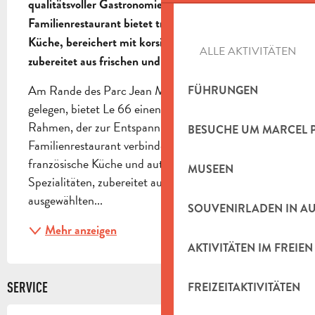
qualitätsvoller Gastronomie. Dieses 
Familienrestaurant bietet traditionelle französische 
Küche, bereichert mit korsischen Spezialitäten, 
ALLE AKTIVITÄTEN
zubereitet aus frischen und saisonalen Produkten.
Am Rande des Parc Jean Moulin in Aubagne 
FÜHRUNGEN
gelegen, bietet Le 66 einen grünen und ruhigen 
Rahmen, der zur Entspannung einlädt. Dieses 
BESUCHE UM MARCEL 
Familienrestaurant verbindet gekonnt traditionelle 
französische Küche und authentische korsische 
MUSEEN
Spezialitäten, zubereitet aus frischen und sorgfältig 
ausgewählten...
SOUVENIRLADEN IN A
Mehr anzeigen
AKTIVITÄTEN IM FREIEN
SERVICE
FREIZEITAKTIVITÄTEN