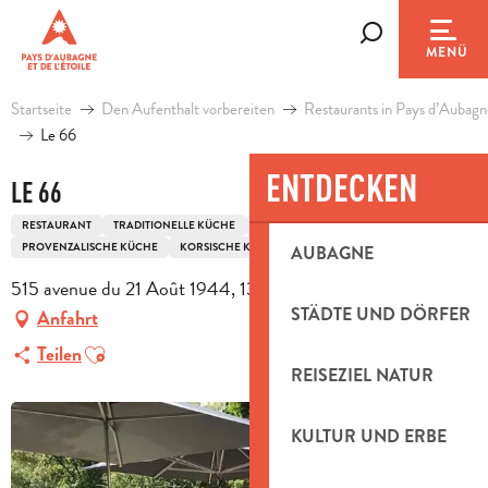
Aller
au
Suche
MENÜ
contenu
principal
Startseite
Den Aufenthalt vorbereiten
Restaurants in Pays d’Aubagn
Le 66
ENTDECKEN
LE 66
RESTAURANT
TRADITIONELLE KÜCHE
TRADITIONELLE FRANZÖSISCHE KÜCHE
PROVENZALISCHE KÜCHE
KORSISCHE KÜCHE
AUBAGNE
515 avenue du 21 Août 1944, 13400 Aubagne
STÄDTE UND DÖRFER
Anfahrt
Ajouter aux favoris
Teilen
REISEZIEL NATUR
KULTUR UND ERBE