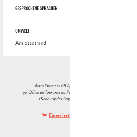
GESPROCHENE SPRACHEN
GESPROCHENE SPRACHEN
UMWELT
UMWELT
Am Stadtrand
Aktualisiert am 08 April 2026 Um 14:27
gei Office de Tourisme du Pays d’Aubagne et de l’Étoile
(Kennung des Angebots :
5227821
)
Einen Irrtum angeben