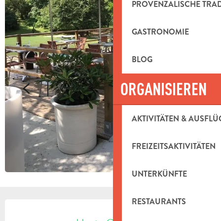
PROVENZALISCHE TRA
GASTRONOMIE
BLOG
ORGANISIEREN
AKTIVITÄTEN & AUSFLÜ
FREIZEITSAKTIVITÄTEN
UNTERKÜNFTE
RESTAURANTS
ÖFFNUNGSZEITEN & KONTAKTDAT