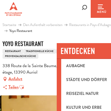
Aller
au
Suche
MENÜ
contenu
principal
Startseite
Den Aufenthalt vorbereiten
Restaurants in Pays d’Aubagn
Yoyo Restaurant
YOYO RESTAURANT
ENTDECKEN
RESTAURANT
TRADITIONELLE KÜCHE
TRADITIONELLE FRANZÖSISCHE KÜCHE
PROVENZALISCHE KÜCHE
338 Route de la Sainte Baume, Espace Chanelor - 2 ème
AUBAGNE
étage, 13390 Auriol
Anfahrt
STÄDTE UND DÖRFER
Ajouter aux favoris
Teilen
REISEZIEL NATUR
KULTUR UND ERBE