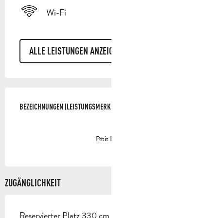
Wi-Fi
ALLE LEISTUNGEN ANZEIGEN
LEISTUNGENSMÖGLICHKEITEN
BEZEICHNUNGEN (LEISTUNGSMERKMALE)
BEZEICHNUNGEN (LEISTUNGSMERKMALE)
Petit Fûté
ZUGÄNGLICHKEIT
Reservierter Platz 330 cm breit < 100 m vom