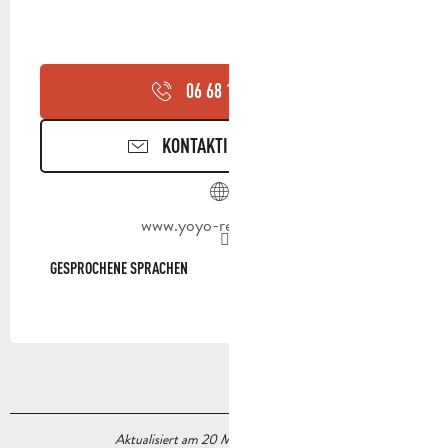
06 68 17 35
▒▒
KONTAKTIEREN SIE UNS
www.yoyo-restaurant.fr
GESPROCHENE SPRACHEN
GESPROCHENE SPRACHEN
Aktualisiert am 20 Mai 2026 Um 11:09