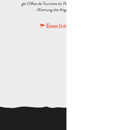
gei Office de Tourisme du Pays d’Aubagne et de l’Étoile
(Kennung des Angebots :
7383720
)
Einen Irrtum angeben