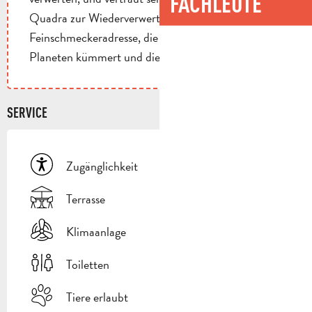
FACHLEUTE
Quadra zur Wiederverwertung an. Eine
Feinschmeckeradresse, die sich um unseren
Planeten kümmert und die Region aufwertet!
SERVICE
Zugänglichkeit
Terrasse
Klimaanlage
Toiletten
Tiere erlaubt