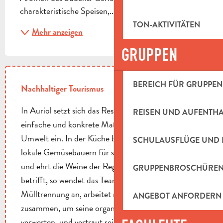
charakteristische Speisen,...
TON-AKTIVITÄTEN
Mehr anzeigen
GRUPPEN
BEREICH FÜR GRUPPEN
Nachhaltiger Tourismus
In Auriol setzt sich das Restaurant Yoyo durch
REISEN UND AUFENTH
einfache und konkrete Maßnahmen aktiv für die
Umwelt ein. In der Küche bevorzugt das Lokal
SCHULAUSFLÜGE UND 
lokale Gemüsebauern für seine frischen Produkte
und ehrt die Weine der Region. Was den Abfall
GRUPPENBROSCHÜRE
betrifft, so wendet das Team eine strenge
Mülltrennung an, arbeitet mit einem Verein
ANGEBOT ANFORDERN
zusammen, um seine organischen Reste zu
verwerten, und vertraut sein Speiseöl der Firma