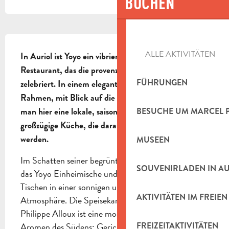
BUCHEN
BESCHREIBUNG
ALLE AKTIVITÄTEN
In Auriol ist Yoyo ein vibrierendes Rooftop-
Restaurant, das die provenzalische Lebenskunst 
FÜHRUNGEN
zelebriert. In einem eleganten und entspannten 
Rahmen, mit Blick auf die Sainte-Baume, genießt 
man hier eine lokale, saisonale, ehrliche und 
BESUCHE UM MARCEL 
großzügige Küche, die darauf ausgelegt ist, geteilt zu 
werden.
MUSEEN
Im Schatten seiner begrünten Terrasse versammelt 
SOUVENIRLADEN IN A
das Yoyo Einheimische und Reisende an großen 
Tischen in einer sonnigen und geselligen 
AKTIVITÄTEN IM FREIEN
Atmosphäre. Die Speisekarte von Küchenchef 
Philippe Alloux ist eine moderne Hommage an die 
Aromen des Südens: Gerichte zum Teilen, 
FREIZEITAKTIVITÄTEN