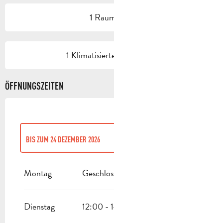
1 Raum/Saal
1 Klimatisierte(r) Raum(e)
ÖFFNUNGSZEITEN
BIS ZUM
24 DEZEMBER 2026
VOM
26 DEZEMBER 2026
BIS ZUM
30 DEZEMBER 2026
Montag
Geschlossen
Dienstag
12:00 - 14:00
18:30 - 22:00