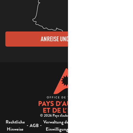
ANREISE UND KONTAKTE
© 2026 Pays d'aubagne et de l'étoile -
Rechtliche
Verwaltung der
Barrierefreiheit:
-
-
-
-
AGB
Sitemap
Hinweise
Einwilligung
nicht konform