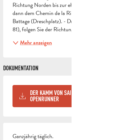
Richtung Norden bis zur ehemaligen Coop Vinicole, 
dann dem Chemin de la Ribassée bis zur Tenne de 
Battage (Dreschplatz). - Dreschplatz (Pfosten SB 
81), folgen Sie der Richtung ''Col de l'Aigle'', gelbe...
Mehr anzeigen
DOKUMENTATION
DER KAMM VON SAINTE BAUME -
OPENRUNNER
Ganzjährig täglich.