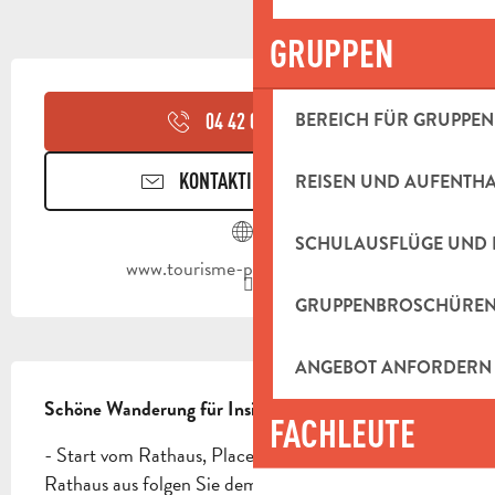
GRUPPEN
ÖFFNUNGSZEITEN & KONTAKTDAT
BEREICH FÜR GRUPPEN
04 42 03 49
▒▒
KONTAKTIEREN SIE UNS
REISEN UND AUFENTH
SCHULAUSFLÜGE UND 
www.tourisme-paysdaubagne.fr
GRUPPENBROSCHÜRE
ANGEBOT ANFORDERN
BESCHREIBUNG
Schöne Wanderung für Insider.
FACHLEUTE
- Start vom Rathaus, Place Stanislas Fabre. Vom 
Rathaus aus folgen Sie dem Boulevard Gambetta in 