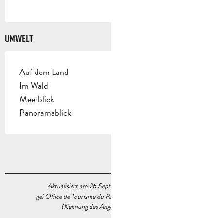
UMWELT
Auf dem Land
Im Wald
Meerblick
Panoramablick
Aktualisiert am 26 September 2023 Um 17:41
gei Office de Tourisme du Pays d’Aubagne et de l’Étoile
(Kennung des Angebots :
6376325
)