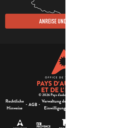
ANREISE UND KONTAKTE
© 2026 Pays d'aubagne et de l'étoile -
Rechtliche
Verwaltung der
Barrierefreiheit:
-
-
-
-
AGB
Sitemap
Hinweise
Einwilligung
nicht konform