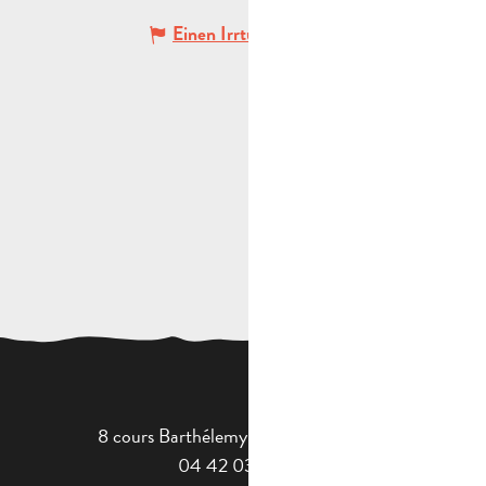
Einen Irrtum angeben
8 cours Barthélemy - 13400 Aubagne
04 42 03 49 98