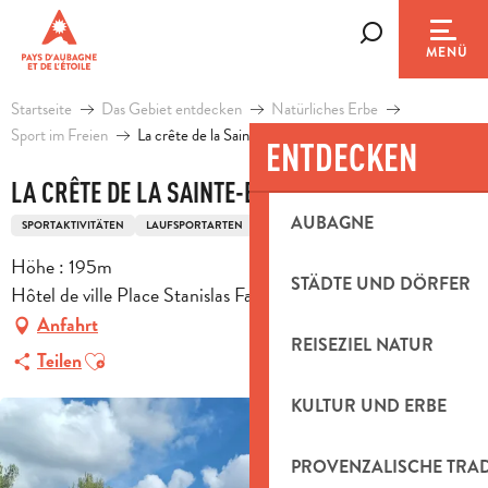
Aller
au
Suche
MENÜ
contenu
principal
Startseite
Das Gebiet entdecken
Natürliches Erbe
Sport im Freien
La crête de la Sainte-Baume
ENTDECKEN
LA CRÊTE DE LA SAINTE-BAUME
AUBAGNE
SPORTAKTIVITÄTEN
LAUFSPORTARTEN
FUSSWANDERUNGSSTRECKE
Höhe : 195m
STÄDTE UND DÖRFER
Hôtel de ville Place Stanislas Fabre, 13780 Cuges-les-Pins
Anfahrt
REISEZIEL NATUR
Ajouter aux favoris
Teilen
KULTUR UND ERBE
PROVENZALISCHE TRA