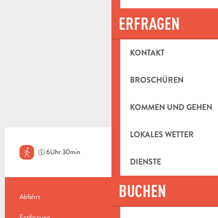
ERFRAGEN
KONTAKT
BROSCHÜREN
KOMMEN UND GEHEN
LOKALES WETTER
6Uhr 30min
Herausfordernd
DIENSTE
BUCHEN
PRAKTISCHE INFORMATIONEN
Abfahrt
Cuges-les-Pins
Entfernung