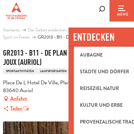
Aller
au
Suche
MENÜ
contenu
principal
Startseite
Das Gebiet entdecken
Natürliches Erbe
ENTDECKEN
Sport im Freien
GR2013 - B11 - De Plan d'Aups au Pont de Joux (Auriol)
GR2013 - B11 - DE PLAN D'AUPS AU PONT DE
AUBAGNE
JOUX (AURIOL)
STÄDTE UND DÖRFER
SPORTAKTIVITÄTEN
LAUFSPORTARTEN
FUSSWANDERUNGSSTRECKE
Place De L Hotel De Ville, Plan d'Aups-Sainte Baume,
REISEZIEL NATUR
83640 Auriol
Anfahrt
KULTUR UND ERBE
Ajouter aux favoris
Teilen
PROVENZALISCHE TRA