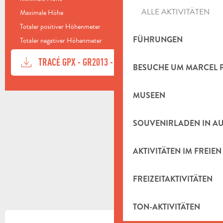
177 m
ALLE AKTIVITÄTEN
Maximale Höhe
738 m
Totaler positiver Höhenmeter
165 m
FÜHRUNGEN
Totaler negativer Höhenmeter
-677 m
DOKUMENTATION
Mit GP
TRACÉ GPX - GR2013 - B11
BESUCHE UM MARCEL 
HÖHENUNTERSCHIED
MUSEEN
165 M DE HÖHENUNTERSCHIED
SOUVENIRLADEN IN A
AKTIVITÄTEN IM FREIEN
FREIZEITAKTIVITÄTEN
TON-AKTIVITÄTEN