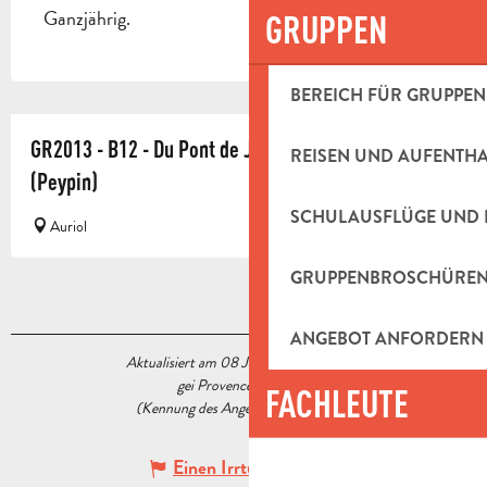
Ganzjährig.
GRUPPEN
BEREICH FÜR GRUPPEN
GR2013 - B12 - Du Pont de Joux (Auriol) à Valdonne
REISEN UND AUFENTH
(Peypin)
SCHULAUSFLÜGE UND 
Auriol
GRUPPENBROSCHÜRE
ANGEBOT ANFORDERN
Aktualisiert am 08 Juli 2022 Um 09:11
gei Provence Tourisme
FACHLEUTE
(Kennung des Angebots :
5592597
)
Einen Irrtum angeben