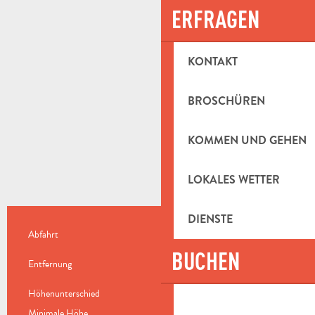
ERFRAGEN
KONTAKT
BROSCHÜREN
KOMMEN UND GEHEN
LOKALES WETTER
DIENSTE
PRAKTISCHE INFORMATIONEN
Abfahrt
Auriol
BUCHEN
Entfernung
12.5 km
Höhenunterschied
165 m
Minimale Höhe