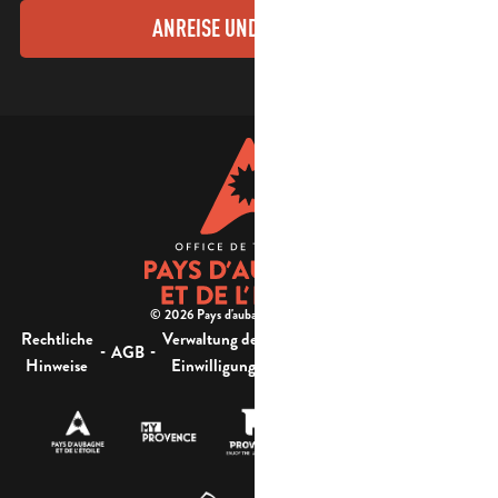
ANREISE UND KONTAKTE
© 2026 Pays d'aubagne et de l'étoile -
Rechtliche
Verwaltung der
Barrierefreiheit:
-
-
-
-
AGB
Sitemap
Hinweise
Einwilligung
nicht konform