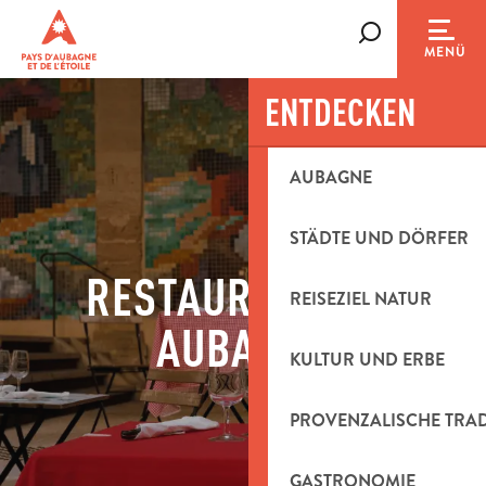
Aller
au
Suche
MENÜ
contenu
principal
ENTDECKEN
AUBAGNE
STÄDTE UND DÖRFER
RESTAURANTS IN
REISEZIEL NATUR
AUBAGNE
KULTUR UND ERBE
PROVENZALISCHE TRA
GASTRONOMIE