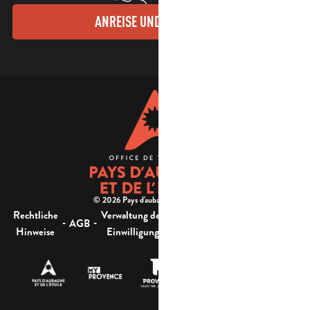
ANREISE UND KONTAKTE
© 2026 Pays d'aubagne et de l'étoile -
Rechtliche
Verwaltung der
Barrierefreiheit:
-
-
-
-
AGB
Sitemap
Hinweise
Einwilligung
nicht konform