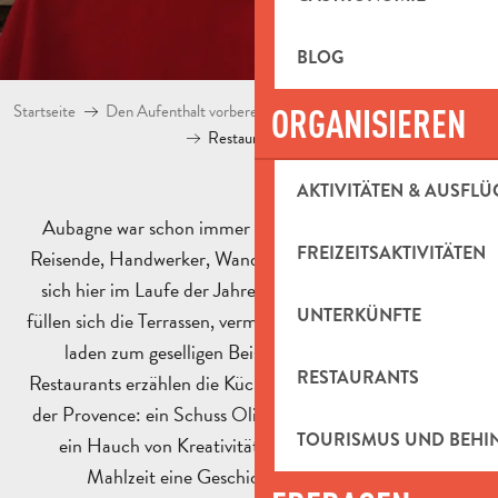
BLOG
Startseite
Den Aufenthalt vorbereiten
Restaurants in Pays d’Aubag
ORGANISIEREN
Restaurants Aubagne
AKTIVITÄTEN & AUSFLÜ
Aubagne war schon immer ein gastfreundliches Land.
FREIZEITSAKTIVITÄTEN
Reisende, Handwerker, Wanderer und Neugierige finden
sich hier im Laufe der Jahreszeiten ein. Zur Essenszeit
UNTERKÜNFTE
füllen sich die Terrassen, vermischen sich die Akzente und
laden zum geselligen Beisammensein ein. In den
RESTAURANTS
Restaurants erzählen die Küchenchefs auf ihre Weise von
der Provence: ein Schuss Olivenöl, eine Prise Basilikum,
TOURISMUS UND BEH
ein Hauch von Kreativität. Hier erzählt auch jede
Mahlzeit eine Geschichte aus dem Süden.