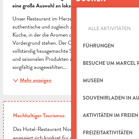
eine große Auswahl an lokalen Spezialitäten.
Unser Restaurant im Herzen des Hotels bietet eine 
authentische und zugleich zeitgemäße regionale 
ALLE AKTIVITÄTEN
Küche, in der die Aromen der Region im 
Vordergrund stehen. Der Chefkoch stellt eine 
FÜHRUNGEN
vollständig hausgemachte Speisekarte aus frischen 
und saisonalen Produkten zusammen, die von 
BESUCHE UM MARCEL 
sorgfältig ausgewählten...
Mehr anzeigen
MUSEEN
SOUVENIRLADEN IN A
Nachhaltiger Tourismus
AKTIVITÄTEN IM FREIEN
Das Hotel-Restaurant Noemys Pont-de-l'Étoile
FREIZEITAKTIVITÄTEN
engagiert sich konkret für nachhaltige Entwicklung.