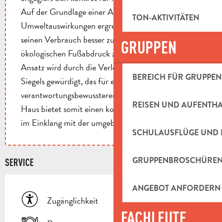
Auf der Grundlage einer Analyse seiner
TON-AKTIVITÄTEN
Umweltauswirkungen ergreift es Maßnahmen, um
seinen Verbrauch besser zu steuern und seinen
GRUPPEN
ökologischen Fußabdruck zu verringern. Dieser
Ansatz wird durch die Verleihung des „Clé Verte“-
BEREICH FÜR GRUPPEN
Siegels gewürdigt, das für einen
verantwortungsbewussteren Tourismus steht. Das
REISEN UND AUFENTH
Haus bietet somit einen komfortablen Aufenthalt
im Einklang mit der umgebenden Natur.
SCHULAUSFLÜGE UND 
GRUPPENBROSCHÜRE
SERVICE
ANGEBOT ANFORDERN
Zugänglichkeit
FACHLEUTE