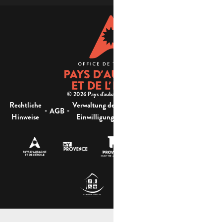
© 2026 Pays d'aubagne et de l'étoile -
Rechtliche
Verwaltung der
Barrierefreiheit:
-
-
-
-
AGB
Sitemap
Hinweise
Einwilligung
nicht konform