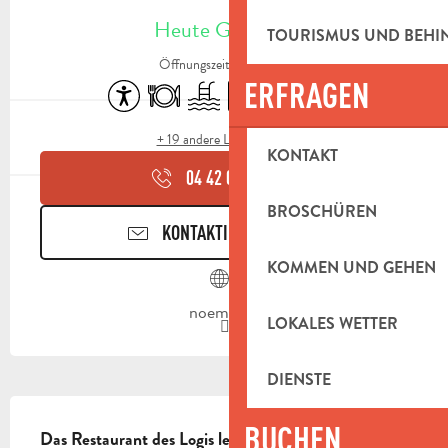
ÖFFNUNGSZEITEN & KONTAKTDAT
Heute Geöffnet
TOURISMUS UND BEH
Öffnungszeiten ansehen
ERFRAGEN
Zugänglichkeit
Restaurant
Schwimmbad
Parkplatz
Versammlungsraum
Terrasse
+ 19 andere Leistung(en)
KONTAKT
04 42 04 55
▒▒
BROSCHÜREN
KONTAKTIEREN SIE UNS
KOMMEN UND GEHEN
noemys.fr
LOKALES WETTER
DIENSTE
BESCHREIBUNG
BUCHEN
Das Restaurant des Logis le Mas de l'Étoile bietet 