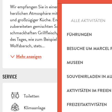
Wir empfangen Sie in einer familiären und 
herzlichen Atmosphäre mit saisonaler, authentischer 
und großzügiger Küche. Entdecken Sie unsere frisch 
ALLE AKTIVITÄTEN
zubereiteten gemischten Salate, unsere 
schmackhaften Grillfleischgerichte sowie den Fisch 
FÜHRUNGEN
des Tages, wie zum Beispiel unseren ganzen 
Wolfsbarsch, stets...
BESUCHE UM MARCEL 
Mehr anzeigen
MUSEEN
SERVICE
SOUVENIRLADEN IN A
AKTIVITÄTEN IM FREIEN
Toiletten
FREIZEITAKTIVITÄTEN
Klimaanlage