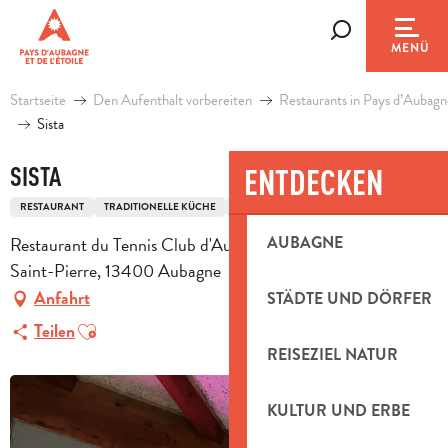
Aller
au
Suche
MENÜ
contenu
principal
Startseite
Den Aufenthalt vorbereiten
Restaurants in Pays d’Aubagn
Sista
SISTA
ENTDECKEN
RESTAURANT
TRADITIONELLE KÜCHE
TRADITIONELLE FRANZÖSISCHE KÜCHE
Restaurant du Tennis Club d'Aubagne, 1540 chemin de
AUBAGNE
Saint-Pierre, 13400 Aubagne
Anfahrt
STÄDTE UND DÖRFER
Ajouter aux favoris
Teilen
REISEZIEL NATUR
KULTUR UND ERBE