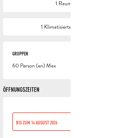
1 Raum/Saal
1 Klimatisierte(r) Raum(e)
GRUPPEN
GRUPPEN
60 Person (en) Max
ÖFFNUNGSZEITEN
BIS ZUM
14 AUGUST 2026