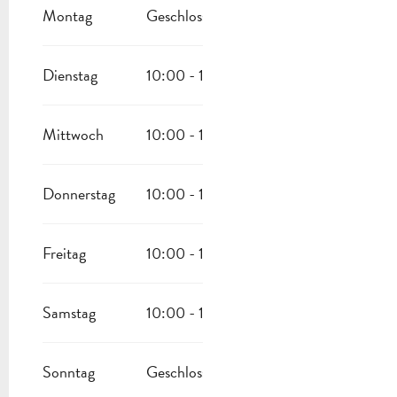
VOM
16 AUGUST 2026
BIS ZUM
19 DEZEMBER 2026
Montag
Geschlossen
Dienstag
10:00 - 19:00
Mittwoch
10:00 - 19:00
Donnerstag
10:00 - 19:00
Freitag
10:00 - 19:00
Samstag
10:00 - 19:00
Sonntag
Geschlossen