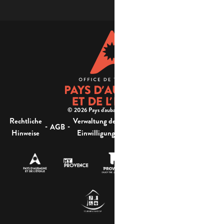
© 2026 Pays d'aubagne et de l'étoile -
Rechtliche
Verwaltung der
Barrierefreiheit:
-
-
-
-
AGB
Sitemap
Hinweise
Einwilligung
nicht konform