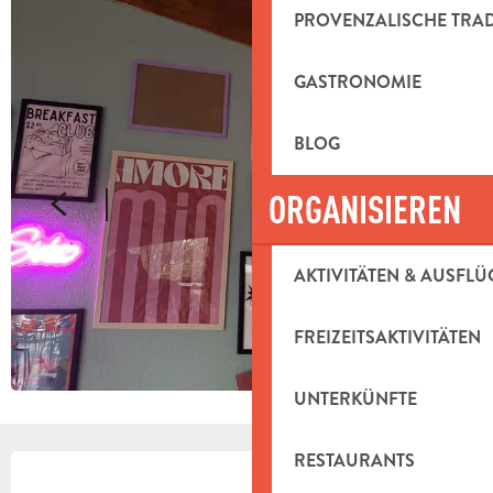
PROVENZALISCHE TRA
GASTRONOMIE
BLOG
ORGANISIEREN
AKTIVITÄTEN & AUSFLÜ
FREIZEITSAKTIVITÄTEN
UNTERKÜNFTE
ÖFFNUNGSZEITEN & KONTAKTDAT
RESTAURANTS