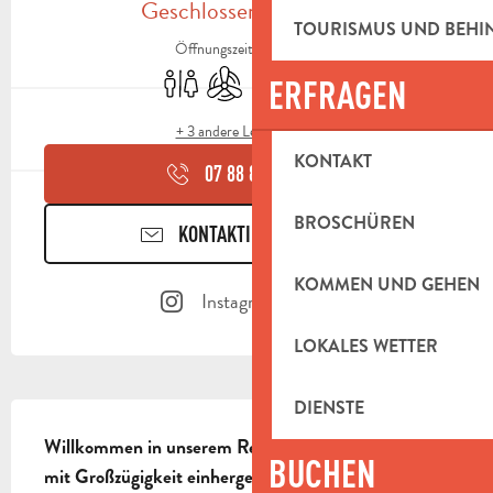
Geschlossen für heute
TOURISMUS UND BEH
Öffnungszeiten ansehen
Toiletten
Klimaanlage
Tiere erlaubt
Restaurant
ERFRAGEN
+ 3 andere Leistung(en)
KONTAKT
07 88 82 97
▒▒
BROSCHÜREN
KONTAKTIEREN SIE UNS
KOMMEN UND GEHEN
Instagram Seite
LOKALES WETTER
BESCHREIBUNG
DIENSTE
Willkommen in unserem Restaurant, wo Einfachheit 
BUCHEN
mit Großzügigkeit einhergeht!