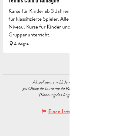
Kurse für Kinder ab 3 Jahren. Wettkampfpol: Training
für klassifizierte Spieler. Alle Kategorien und jedes
Niveau. Kurse für Kinder und Erwachsene. Einzel- oder
Gruppenunterricht.
Aubagne
Aktualisiert am 22 Januar 2026 Um 14:03
gei Office de Tourisme du Pays d’Aubagne et de l’Étoile
(Kennung des Angebots :
7366121
)
Einen Irrtum angeben