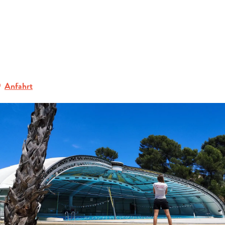
ERFRAGEN
ideen
Aktivitäten in Pays d’Aubagne et de l’Etoile
Freizeit
Piscine 
BUCHEN
GRUPPEN
Anfahrt
FACHLEUTE
DE