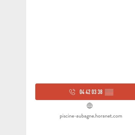
04 42 03 38
▒▒
piscine-aubagne.horanet.com