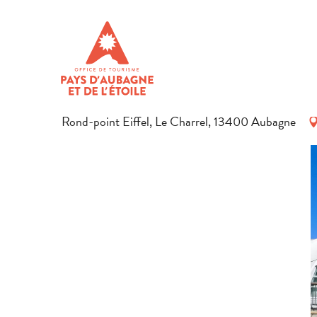
Aller
Startseite
Den Aufenthalt vorbereiten
Agenda & Ausflugs
au
contenu
PISCINE ALAIN BERNARD
principal
SPORTAKTIVITÄTEN
WASSERSPORT
SCHWIMMBAD
Rond-point Eiffel, Le Charrel, 13400 Aubagne