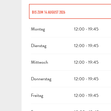
BIS ZUM
14 AUGUST 2026
VOM
5 JANUAR 2026
BIS ZUM
14 FEBRUAR 2026
Montag
12:00 - 19:45
VOM
16 FEBRUAR 2026
BIS ZUM
28 FEBRUAR 2026
Dienstag
12:00 - 19:45
VOM
2 MÄRZ 2026
BIS ZUM
11 APRIL 2026
Mittwoch
12:00 - 19:45
VOM
13 APRIL 2026
BIS ZUM
25 APRIL 2026
Donnerstag
12:00 - 19:45
VOM
16 AUGUST 2026
BIS ZUM
29 AUGUST 2026
Freitag
12:00 - 19:45