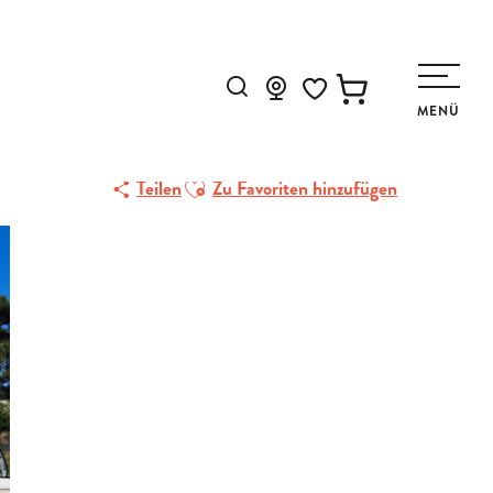
Alain Bernard
Suche
MENÜ
Voir les favoris
Ajouter aux favoris
Teilen
Zu Favoriten hinzufügen