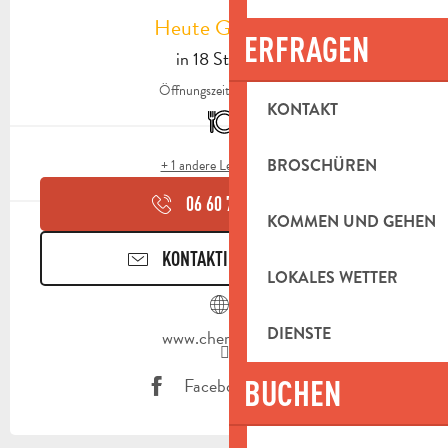
Heute Geöffnet
ERFRAGEN
in 18 Stunden
Öffnungszeiten ansehen
KONTAKT
Restaurant
BROSCHÜREN
+ 1 andere Leistung(en)
06 60 70 91
▒▒
KOMMEN UND GEHEN
KONTAKTIEREN SIE UNS
LOKALES WETTER
DIENSTE
www.cherrydon.fr
Facebook Seite
BUCHEN