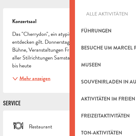
BESCHREIBUNG
ALLE AKTIVITÄTEN
Konzertsaal
FÜHRUNGEN
Das "Cherrydon", ein atypischer Ort, den es zu 
entdecken gilt. Donnerstag abends: Konzerte, freie 
BESUCHE UM MARCEL 
Bühne, Veranstaltungen Freitag Abend: Konzerte 
aller Stilrichtungen Samstag Abend: DJs 80er Jahre 
bis heute
MUSEEN
Mehr anzeigen
SOUVENIRLADEN IN A
AKTIVITÄTEN IM FREIEN
SERVICE
FREIZEITAKTIVITÄTEN
Restaurant
TON-AKTIVITÄTEN