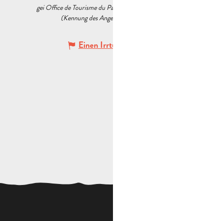
gei Office de Tourisme du Pays d’Aubagne et de l’Étoile
(Kennung des Angebots :
5540594
)
Einen Irrtum angeben