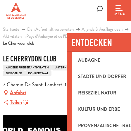
Aller
au
Suche
MENÜ
contenu
principal
Startseite
Den Aufenthalt vorbereiten
Agenda & Ausflugsideen
Aktivitäten in Pays d’Aubagne et de l’Etoile
Freizeit
ENTDECKEN
Le Cherrydon club
LE CHERRYDON CLUB
AUBAGNE
ANDERE FREIZEITAKTIVITÄTEN
UNTERHALTUNG
BASTELAKTIVITÄTEN
DISKOTHEK
KONZERTSAAL
STÄDTE UND DÖRFER
7 Chemin De Saint-Lambert, 13713 La Penne-sur-Huveaune
Anfahrt
REISEZIEL NATUR
Ajouter aux favoris
Teilen
KULTUR UND ERBE
PROVENZALISCHE TRA