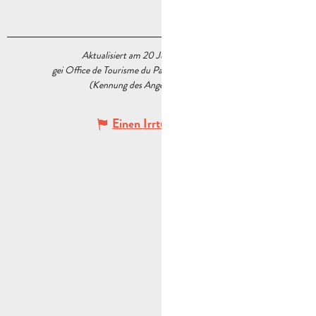
Aktualisiert am 20 Juli 2026 Um 17:28
gei Office de Tourisme du Pays d’Aubagne et de l’Étoile
(Kennung des Angebots :
6316530
)
Einen Irrtum angeben