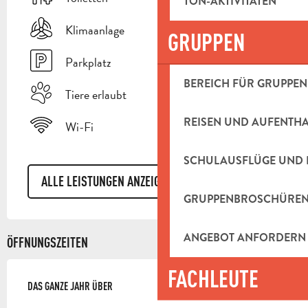
TON-AKTIVITÄTEN
Klimaanlage
GRUPPEN
Parkplatz
BEREICH FÜR GRUPPEN
Tiere erlaubt
REISEN UND AUFENTH
Wi-Fi
SCHULAUSFLÜGE UND 
ALLE LEISTUNGEN ANZEIGEN
GRUPPENBROSCHÜRE
ANGEBOT ANFORDERN
ÖFFNUNGSZEITEN
FACHLEUTE
DAS GANZE JAHR ÜBER
DAS GANZE JAHR ÜBER