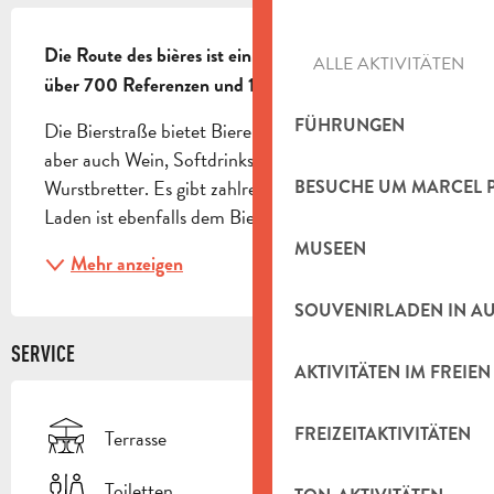
BESCHREIBUNG
Die Route des bières ist ein Weinkeller, eine Bierbar, 
ALLE AKTIVITÄTEN
über 700 Referenzen und 16 Pressungen...
FÜHRUNGEN
Die Bierstraße bietet Biere verschiedener Marken, 
aber auch Wein, Softdrinks und Käse- oder 
Wurstbretter. Es gibt zahlreiche Themenabende. Ein 
BESUCHE UM MARCEL 
Laden ist ebenfalls dem Bierverkauf gewidmet.
MUSEEN
Mehr anzeigen
SOUVENIRLADEN IN A
SERVICE
AKTIVITÄTEN IM FREIEN
FREIZEITAKTIVITÄTEN
Terrasse
Toiletten