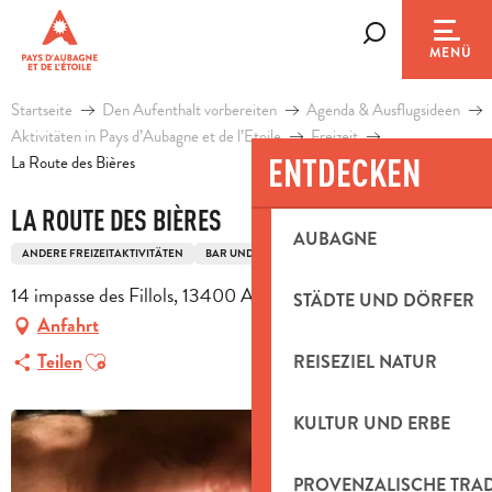
Aller
au
Suche
MENÜ
contenu
principal
Startseite
Den Aufenthalt vorbereiten
Agenda & Ausflugsideen
Aktivitäten in Pays d’Aubagne et de l’Etoile
Freizeit
ENTDECKEN
La Route des Bières
LA ROUTE DES BIÈRES
AUBAGNE
ANDERE FREIZEITAKTIVITÄTEN
BAR UND PUB
BIERLOKAL
14 impasse des Fillols, 13400 Aubagne
STÄDTE UND DÖRFER
Anfahrt
Ajouter aux favoris
Teilen
REISEZIEL NATUR
KULTUR UND ERBE
PROVENZALISCHE TRA