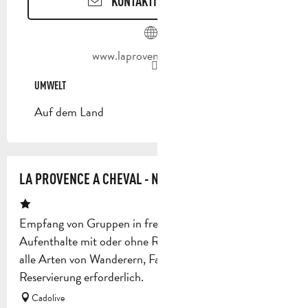
KONTAKTIEREN SIE UNS
www.laprovenceacheval.fr
UMWELT
UMWELT
Auf dem Land
LA PROVENCE A CHEVAL - N° 831128
Empfang von Gruppen in freier Verwaltung für
Aufenthalte mit oder ohne Reitaktivitäten, geeignet für
alle Arten von Wanderern, Familien, Touristen.
Reservierung erforderlich.
Cadolive