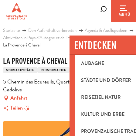
Aller
au
Suche
MENÜ
contenu
principal
Startseite
Den Aufenthalt vorbereiten
Agenda & Ausflugsideen
Aktivitäten in Pays d’Aubagne et de l’Etoile
Freizeit
ENTDECKEN
La Provence à Cheval
LA PROVENCE À CHEVAL
AUBAGNE
SPORTAKTIVITÄTEN
REITSPORTARTEN
REITSPORTZENTRUM
STÄDTE UND DÖRFER
5 Chemin des Ecureuils, Quartier Saint Joseph, 13950
Cadolive
REISEZIEL NATUR
Anfahrt
Ajouter aux favoris
Teilen
KULTUR UND ERBE
PROVENZALISCHE TRA