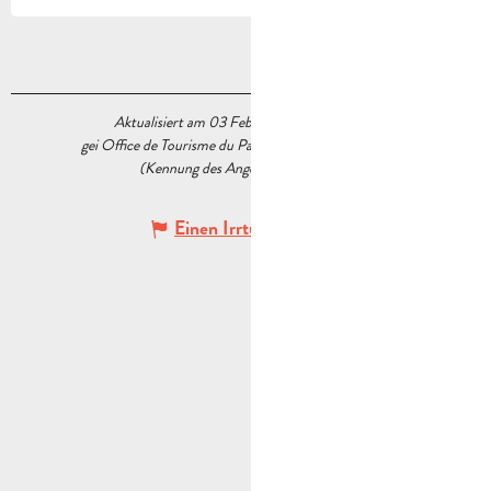
Aktualisiert am 03 Februar 2026 Um 17:10
gei Office de Tourisme du Pays d’Aubagne et de l’Étoile
(Kennung des Angebots :
5517745
)
Einen Irrtum angeben