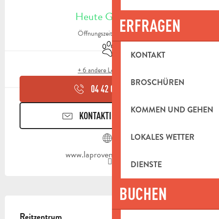
ÖFFNUNGSZEITEN & KONTAKTDAT
Heute Geöffnet
ERFRAGEN
Öffnungszeiten ansehen
Tiere erlaubt
KONTAKT
+ 6 andere Leistung(en)
BROSCHÜREN
04 42 04 66
▒▒
KOMMEN UND GEHEN
KONTAKTIEREN SIE UNS
LOKALES WETTER
www.laprovenceacheval.fr
DIENSTE
BUCHEN
BESCHREIBUNG
Reitzentrum