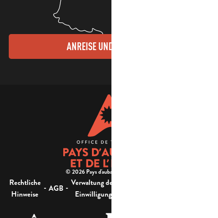
ANREISE UND KONTAKTE
© 2026 Pays d'aubagne et de l'étoile -
Rechtliche
Verwaltung der
Barrierefreiheit:
-
-
-
-
AGB
Sitemap
Hinweise
Einwilligung
nicht konform