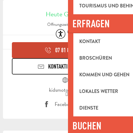
ÖFFNUNGSZEITEN & KONTAKTDAT
TOURISMUS UND BEH
Heute Geöffnet
ERFRAGEN
Öffnungszeiten ansehen
Zugänglichkeit
Restaurant
KONTAKT
07 81 86 04
▒▒
BROSCHÜREN
KONTAKTIEREN SIE UNS
KOMMEN UND GEHEN
kidsmotorpark.fr
LOKALES WETTER
Facebook Seite
DIENSTE
BUCHEN