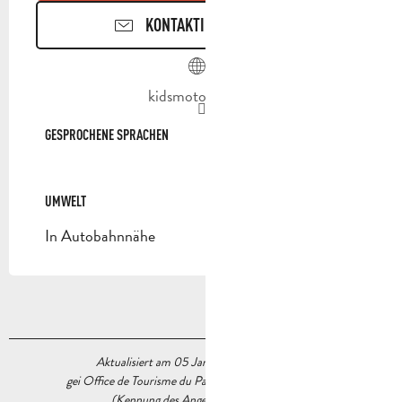
KONTAKTIEREN SIE UNS
kidsmotorpark.fr
GESPROCHENE SPRACHEN
GESPROCHENE SPRACHEN
UMWELT
UMWELT
In Autobahnnähe
Aktualisiert am 05 Januar 2026 Um 10:14
gei Office de Tourisme du Pays d’Aubagne et de l’Étoile
(Kennung des Angebots :
5888022
)