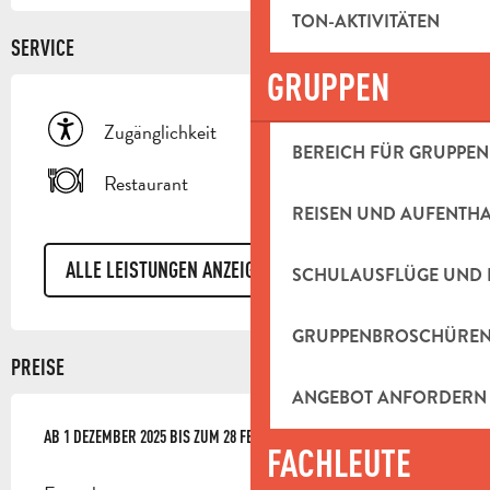
TON-AKTIVITÄTEN
SERVICE
GRUPPEN
Zugänglichkeit
BEREICH FÜR GRUPPEN
Restaurant
REISEN UND AUFENTH
ALLE LEISTUNGEN ANZEIGEN
SCHULAUSFLÜGE UND 
GRUPPENBROSCHÜRE
PREISE
ANGEBOT ANFORDERN
AB
AB
1 DEZEMBER 2025
1 DEZEMBER 2025
BIS ZUM
BIS ZUM
28 FEBRUAR 2026
28 FEBRUAR 2026
FACHLEUTE