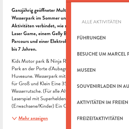
BESCHREIBUNG
Ganzjährig geöffneter Multi-Freizeitpark, der einen 
Wasserpark im Sommer und verschiedene 
ALLE AKTIVITÄTEN
Aktivitäten verbindet, wie z. B. das

Laser Game, einem Gelly Ball, einem Ninja-
FÜHRUNGEN
Parcours und einer Elektrokartbahn für Kinder von 1 
bis 7 Jahren.
BESUCHE UM MARCEL 
Kids Motor park & Ninja Run, Ihr Multi-Aktivitäts-
Park an der Porte d'Aubagne, Ausfahrt La Penne S/ 
MUSEEN
Huveaune. Wasserpark mit 170 m Wasserrutschen 
für Groß und Klein Eine 350 m2 große 
SOUVENIRLADEN IN A
Wasserrutsche. (Für alle Altersgruppen) Ein 
Laserspiel mit Superhelden-Dekor 
AKTIVITÄTEN IM FREIEN
(Erwachsene/Kinder) Ein Gelly Ball...
Mehr anzeigen
FREIZEITAKTIVITÄTEN