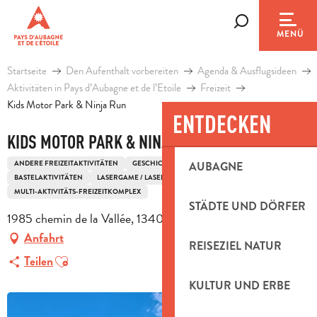
Aller
au
Suche
MENÜ
contenu
principal
Startseite
Den Aufenthalt vorbereiten
Agenda & Ausflugsideen
Aktivitäten in Pays d’Aubagne et de l’Etoile
Freizeit
Kids Motor Park & Ninja Run
ENTDECKEN
KIDS MOTOR PARK & NINJA RUN
ANDERE FREIZEITAKTIVITÄTEN
GESCHICKLICHKEITSSPORTARTEN
AUBAGNE
BASTELAKTIVITÄTEN
LASERGAME / LASER TAG
TRAMPOLIN/ACCROBUNGY
MULTI-AKTIVITÄTS-FREIZEITKOMPLEX
STÄDTE UND DÖRFER
1985 chemin de la Vallée, 13400 Aubagne
Anfahrt
REISEZIEL NATUR
Ajouter aux favoris
Teilen
KULTUR UND ERBE