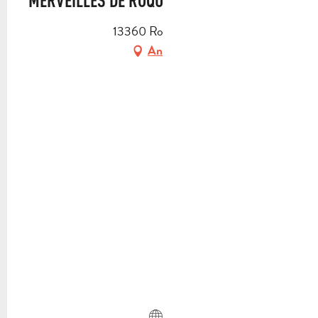
MERVEILLES DE ROQUEVAIRE ».
13360 Roquevaire
Anfahrt