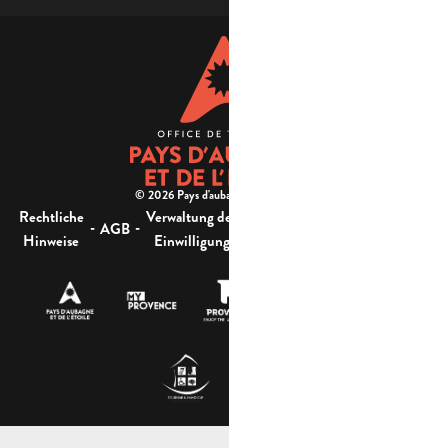
© 2026 Pays d'aubagne et de l'étoile -
Rechtliche
Verwaltung der
Barrierefreiheit:
-
-
-
-
AGB
Sitemap
Hinweise
Einwilligung
nicht konform