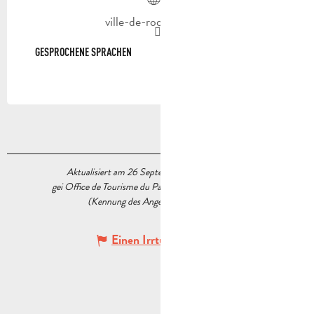
ville-de-roquevaire.fr
GESPROCHENE SPRACHEN
GESPROCHENE SPRACHEN
Aktualisiert am 26 September 2025 Um 17:45
gei Office de Tourisme du Pays d’Aubagne et de l’Étoile
(Kennung des Angebots :
7535898
)
Einen Irrtum angeben