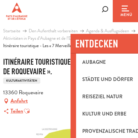
Aller
au
Suche
MENÜ
contenu
principal
Startseite
Den Aufenthalt vorbereiten
Agenda & Ausflugsideen
Aktivitäten in Pays d’Aubagne et de l’Etoile
Freizeit
ENTDECKEN
Itinéraire touristique - Les « 7 Merveilles de Roquevaire ».
ITINÉRAIRE TOURISTIQUE - LES « 7 MERVEILLES
AUBAGNE
DE ROQUEVAIRE ».
STÄDTE UND DÖRFER
KULTURAKTIVITÄTEN
13360 Roquevaire
REISEZIEL NATUR
Anfahrt
Ajouter aux favoris
Teilen
KULTUR UND ERBE
PROVENZALISCHE TRA