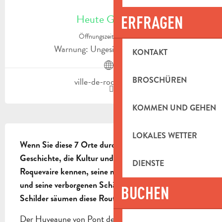
ÖFFNUNGSZEITEN & KONTAKTDAT
Heute Geöffnet
ERFRAGEN
Öffnungszeiten ansehen
Warnung: Ungesicherte Stunden
KONTAKT
BROSCHÜREN
ville-de-roquevaire.fr
KOMMEN UND GEHEN
BESCHREIBUNG
LOKALES WETTER
Wenn Sie diese 7 Orte durchwandern, lernen Sie die 
Geschichte, die Kultur und das Erbe des Dorfes 
DIENSTE
Roquevaire kennen, seine malerischen Landschaften 
und seine verborgenen Schätze.

BUCHEN
Schilder säumen diese Route.
Der Huveaune von Pont de Joux bis Pont de l'Etoile. 