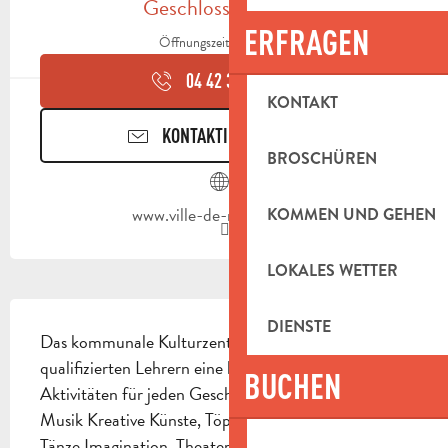
Geschlossen heute
ERFRAGEN
Öffnungszeiten ansehen
04 42 32 91
▒▒
KONTAKT
KONTAKTIEREN SIE UNS
BROSCHÜREN
www.ville-de-roquevaire.fr
KOMMEN UND GEHEN
LOKALES WETTER
BESCHREIBUNG
DIENSTE
Das kommunale Kulturzentrum bietet mit 
qualifizierten Lehrern eine breite Palette an 
BUCHEN
Aktivitäten für jeden Geschmack und jedes Alter an: 
Musik Kreative Künste, Töpfern, Zeichnen, Malen 
Tänze Imagination, Theater, Zirkus Kultur & 