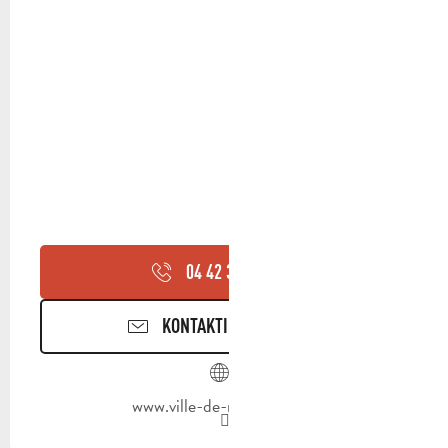
04 42 32 91
▒▒
KONTAKTIEREN SIE UNS
www.ville-de-roquevaire.fr