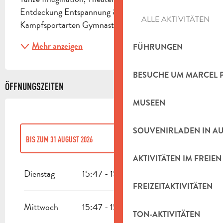
Entdeckung Entspannung & Wohlbefinden Sport 
ALLE AKTIVITÄTEN
Kampfsportarten Gymnastik...
Mehr anzeigen
FÜHRUNGEN
BESUCHE UM MARCEL 
ÖFFNUNGSZEITEN
MUSEEN
SOUVENIRLADEN IN A
BIS ZUM
31 AUGUST 2026
AKTIVITÄTEN IM FREIEN
VOM
1 SEPTEMBER 2026
BIS ZUM
31 DEZEMBER 2026
Dienstag
15:47 - 15:47
FREIZEITAKTIVITÄTEN
Mittwoch
15:47 - 15:47
TON-AKTIVITÄTEN