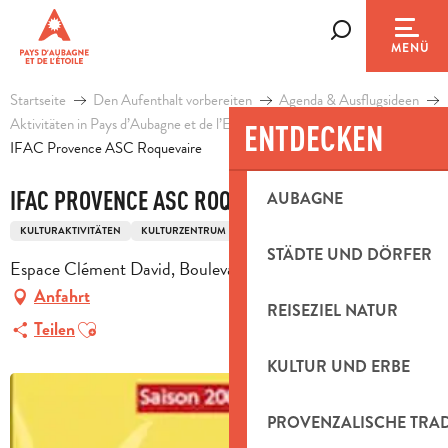
Aller
au
Suche
MENÜ
contenu
principal
Startseite
Den Aufenthalt vorbereiten
Agenda & Ausflugsideen
Aktivitäten in Pays d’Aubagne et de l’Etoile
Freizeit
ENTDECKEN
IFAC Provence ASC Roquevaire
IFAC PROVENCE ASC ROQUEVAIRE
AUBAGNE
KULTURAKTIVITÄTEN
KULTURZENTRUM
STÄDTE UND DÖRFER
Espace Clément David, Boulevard Piot, 13360 Roquevaire
Anfahrt
REISEZIEL NATUR
Ajouter aux favoris
Teilen
KULTUR UND ERBE
PROVENZALISCHE TRA