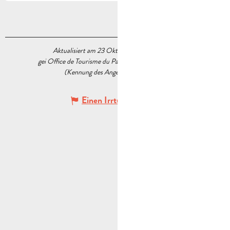
Aktualisiert am 23 Oktober 2020 Um 15:14
gei Office de Tourisme du Pays d’Aubagne et de l’Étoile
(Kennung des Angebots :
5519446
)
Einen Irrtum angeben