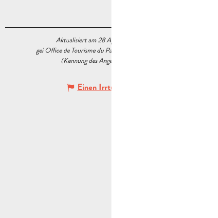
Aktualisiert am 28 April 2022 Um 17:12
gei Office de Tourisme du Pays d’Aubagne et de l’Étoile
(Kennung des Angebots :
5524397
)
Einen Irrtum angeben