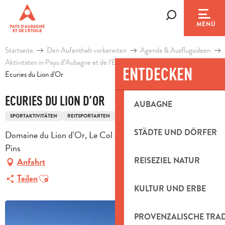
Aller
au
Suche
MENÜ
contenu
principal
Startseite
Den Aufenthalt vorbereiten
Agenda & Ausflugsideen
Aktivitäten in Pays d’Aubagne et de l’Etoile
Freizeit
ENTDECKEN
Ecuries du Lion d'Or
ECURIES DU LION D'OR
AUBAGNE
SPORTAKTIVITÄTEN
REITSPORTARTEN
REITSPORTZENTRUM
STÄDTE UND DÖRFER
Domaine du Lion d'Or, Le Col de l'Ange, 13780 Cuges-les-
Pins
REISEZIEL NATUR
Anfahrt
Ajouter aux favoris
Teilen
KULTUR UND ERBE
PROVENZALISCHE TRA