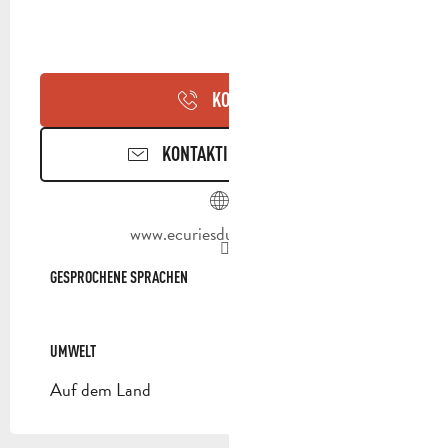
KONTAKT
KONTAKTIEREN SIE UNS
www.ecuriesduliondor.com
GESPROCHENE SPRACHEN
GESPROCHENE SPRACHEN
UMWELT
UMWELT
Auf dem Land