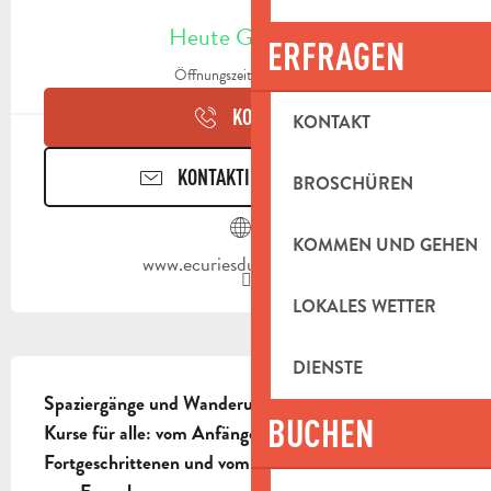
ÖFFNUNGSZEITEN & KONTAKTDAT
Heute Geöffnet
ERFRAGEN
Öffnungszeiten ansehen
KONTAKT
KONTAKT
KONTAKTIEREN SIE UNS
BROSCHÜREN
KOMMEN UND GEHEN
www.ecuriesduliondor.com
LOKALES WETTER
BESCHREIBUNG
DIENSTE
Spaziergänge und Wanderungen.

BUCHEN
Kurse für alle: vom Anfänger bis zum 
Fortgeschrittenen und vom Kind (ab 4 Jahren) bis 