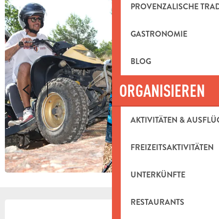
PROVENZALISCHE TRA
GASTRONOMIE
BLOG
ORGANISIEREN
AKTIVITÄTEN & AUSFLÜ
FREIZEITSAKTIVITÄTEN
UNTERKÜNFTE
RESTAURANTS
ÖFFNUNGSZEITEN & KONTAKTDAT