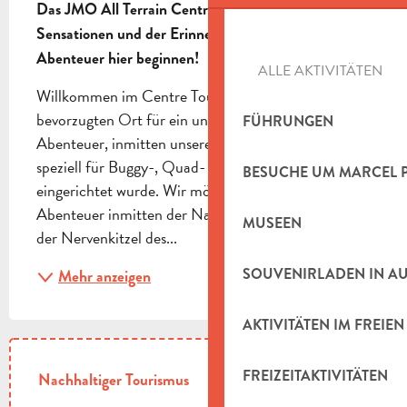
Das JMO All Terrain Centre, ein Ort der Flucht, der 
Sensationen und der Erinnerungen. Lassen Sie Ihr 
Abenteuer hier beginnen!
ALLE AKTIVITÄTEN
Willkommen im Centre Tout Terrain JMO, dem 
bevorzugten Ort für ein unvergessliches Offroad-
FÜHRUNGEN
Abenteuer, inmitten unseres Privatgeländes, das 
speziell für Buggy-, Quad- und E-Trott-Touren 
BESUCHE UM MARCEL 
eingerichtet wurde. Wir möchten Ihnen ein 
Abenteuer inmitten der Natur bieten, bei dem sich 
MUSEEN
der Nervenkitzel des...
SOUVENIRLADEN IN A
Mehr anzeigen
AKTIVITÄTEN IM FREIEN
FREIZEITAKTIVITÄTEN
Nachhaltiger Tourismus