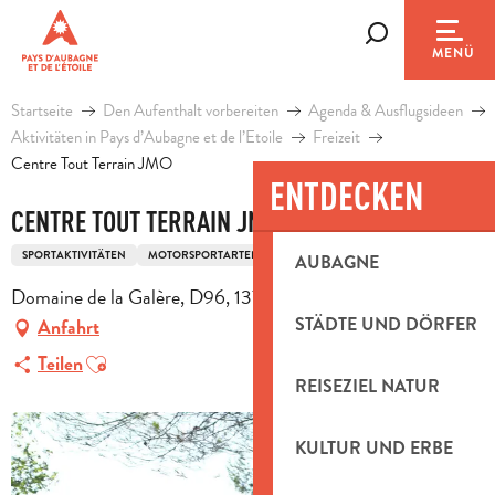
Aller
au
Suche
MENÜ
contenu
principal
Startseite
Den Aufenthalt vorbereiten
Agenda & Ausflugsideen
Aktivitäten in Pays d’Aubagne et de l’Etoile
Freizeit
Centre Tout Terrain JMO
ENTDECKEN
CENTRE TOUT TERRAIN JMO
SPORTAKTIVITÄTEN
MOTORSPORTARTEN
MOTOCROSS
AUBAGNE
Domaine de la Galère, D96, 13720 Belcodène
STÄDTE UND DÖRFER
Anfahrt
Ajouter aux favoris
Teilen
REISEZIEL NATUR
KULTUR UND ERBE