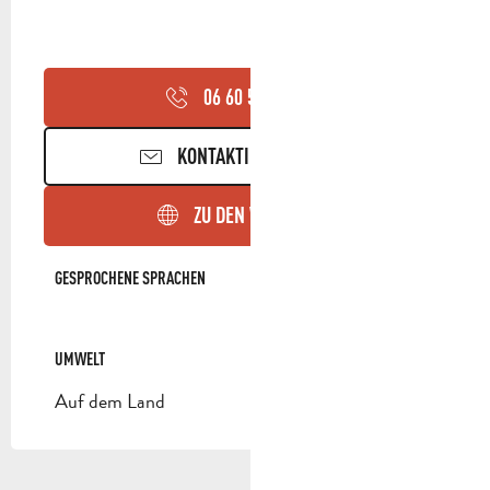
06 60 50 66
▒▒
KONTAKTIEREN SIE UNS
ZU DEN WEBSEITEN
GESPROCHENE SPRACHEN
GESPROCHENE SPRACHEN
UMWELT
UMWELT
Auf dem Land