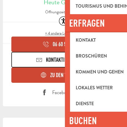
Heute Geöffnet
TOURISMUS UND BEH
Öffnungszeiten ansehen
Zugänglichkeit
ERFRAGEN
+ 4 andere Leistung(en)
KONTAKT
06 60 50 66
▒▒
BROSCHÜREN
KONTAKTIEREN SIE UNS
KOMMEN UND GEHEN
ZU DEN WEBSEITEN
LOKALES WETTER
Facebook Seite
DIENSTE
BUCHEN
BESCHREIBUNG