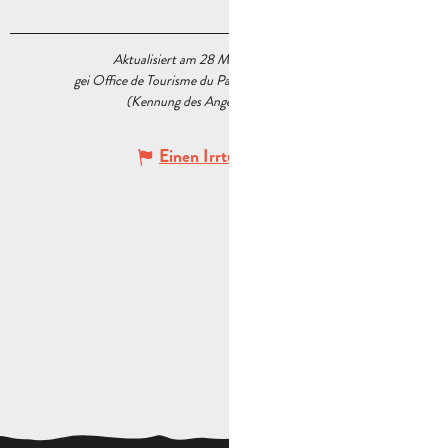
Aktualisiert am 28 März 2025 Um 11:58
gei Office de Tourisme du Pays d’Aubagne et de l’Étoile
(Kennung des Angebots :
6229154
)
Einen Irrtum angeben