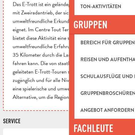
Das E-Trott ist ein geländegängiger Elektroroller
TON-AKTIVITÄTEN
mit Zweiradantrieb, der sich ideal für die
umweltfreundliche Erkundung von Naturpfaden
GRUPPEN
eignet. Im Centre Tout Terrain JMO in Belcodène
bietet diese Aktivität eine sportliche und
BEREICH FÜR GRUPPEN
umweltfreundliche Erfahrung, bei der man bis zu
35 Kilometer durch die Landschaften der Provence
REISEN UND AUFENTH
fahren kann. Die von staatlich geprüften Lehrern
geleiteten E-Trott-Touren sind ab 14 Jahren
SCHULAUSFLÜGE UND 
zugänglich und für alle Niveaus geeignet. Sie bieten
eine spielerische und umweltfreundliche
GRUPPENBROSCHÜRE
Alternative, um die Region zu entdecken.
ANGEBOT ANFORDERN
SERVICE
FACHLEUTE