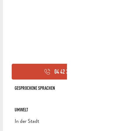
04 42 32 63
▒▒
GESPROCHENE SPRACHEN
GESPROCHENE SPRACHEN
UMWELT
UMWELT
In der Stadt