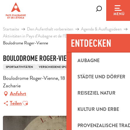
Aller
au
Suche
MENÜ
contenu
principal
Startseite
Den Aufenthalt vorbereiten
Agenda & Ausflugsideen
Aktivitäten in Pays d’Aubagne et de l’Etoile
Freizeit
ENTDECKEN
Boulodrome Roger-Vienne
BOULODROME ROGER-VIENNE
AUBAGNE
SPORTAKTIVITÄTEN
VERSCHIEDENE SPORTARTEN
BOULODROM
STÄDTE UND DÖRFER
Boulodrome Roger-Vienne, 18 rue Hoche, 83640 Saint-
Zacharie
REISEZIEL NATUR
Anfahrt
Ajouter aux favoris
Teilen
KULTUR UND ERBE
PROVENZALISCHE TRA