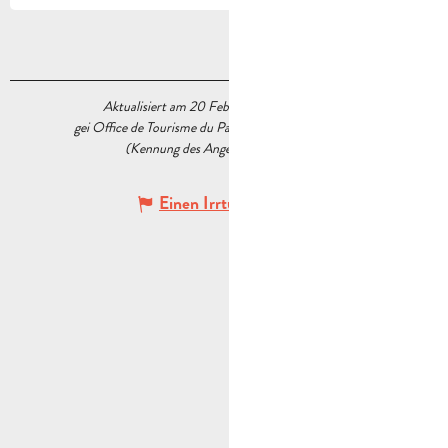
Aktualisiert am 20 Februar 2026 Um 16:58
gei Office de Tourisme du Pays d’Aubagne et de l’Étoile
(Kennung des Angebots :
7689978
)
Einen Irrtum angeben