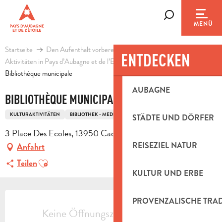
Aller
au
Suche
MENÜ
contenu
principal
Startseite
Den Aufenthalt vorbereiten
Agenda & Ausflugsideen
ENTDECKEN
Aktivitäten in Pays d’Aubagne et de l’Etoile
Freizeit
Bibliothèque municipale
AUBAGNE
BIBLIOTHÈQUE MUNICIPALE
KULTURAKTIVITÄTEN
BIBLIOTHEK - MEDIATHEK
STÄDTE UND DÖRFER
3 Place Des Ecoles, 13950 Cadolive
REISEZIEL NATUR
Anfahrt
Ajouter aux favoris
Teilen
KULTUR UND ERBE
ÖFFNUNGSZEITEN & KONTAKTDAT
PROVENZALISCHE TRA
Keine Öffnungszeiten hinterlegt