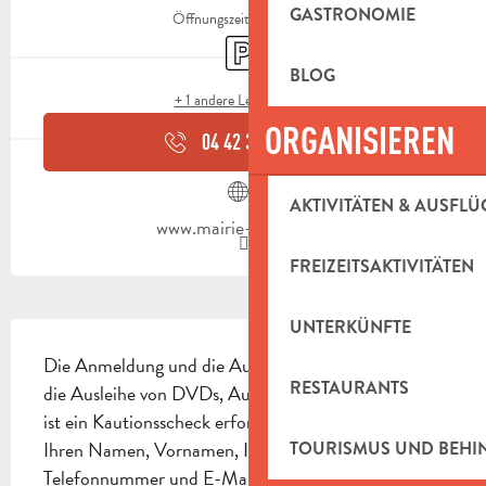
GASTRONOMIE
Öffnungszeiten ansehen
Parkplatz
BLOG
+ 1 andere Leistung(en)
ORGANISIEREN
04 42 32 40
▒▒
AKTIVITÄTEN & AUSFLÜ
www.mairie-cadolive.fr
FREIZEITSAKTIVITÄTEN
UNTERKÜNFTE
BESCHREIBUNG
Die Anmeldung und die Ausleihe sind kostenlos. Für 
RESTAURANTS
die Ausleihe von DVDs, Audio-CDs und CD-Roms 
ist ein Kautionsscheck erforderlich. Bitte geben Sie 
Ihren Namen, Vornamen, Ihre Adresse, 
TOURISMUS UND BEH
Telefonnummer und E-Mail-Adresse an. Zugänglich 