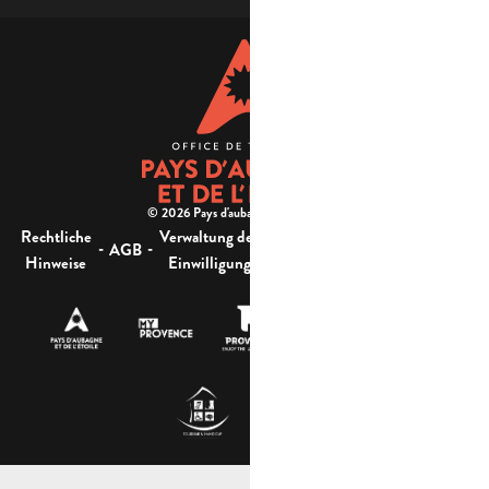
© 2026 Pays d'aubagne et de l'étoile -
Rechtliche
Verwaltung der
Barrierefreiheit:
-
-
-
-
AGB
Sitemap
Hinweise
Einwilligung
nicht konform