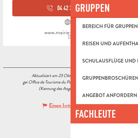
GRUPPEN
04 42 32 40
▒▒
BEREICH FÜR GRUPPEN
www.mairie-cadolive.fr
REISEN UND AUFENTH
SCHULAUSFLÜGE UND 
Aktualisiert am 23 Oktober 2020 Um 15:14
GRUPPENBROSCHÜRE
gei Office de Tourisme du Pays d’Aubagne et de l’Étoile
(Kennung des Angebots :
5519346
)
ANGEBOT ANFORDERN
Einen Irrtum angeben
FACHLEUTE