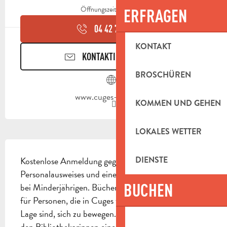
Öffnungszeiten ansehen
ERFRAGEN
04 42 73 39
▒▒
KONTAKT
KONTAKTIEREN SIE UNS
BROSCHÜREN
www.cuges-les-pins.fr
KOMMEN UND GEHEN
LOKALES WETTER
BESCHREIBUNG
Kostenlose Anmeldung gegen Vorlage eines 
DIENSTE
Personalausweises und einer elterlichen Erlaubnis 
BUCHEN
bei Minderjährigen. Büchertransport nach Hause 
für Personen, die in Cuges wohnen und nicht in der 
Lage sind, sich zu bewegen. WLAN: Wenn Sie bei 
den Bibliothekarinnen einen Code anfordern, 