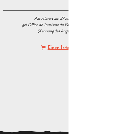
Aktualisiert am 27 Juli 2026 Um 16:00
gei Office de Tourisme du Pays d’Aubagne et de l’Étoile
(Kennung des Angebots :
5518550
)
Einen Irrtum angeben