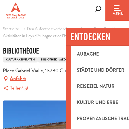
Aller
au
Suche
MENÜ
contenu
principal
Startseite
Den Aufenthalt vorbereiten
Agenda & Ausflugsideen
ENTDECKEN
Aktivitäten in Pays d’Aubagne et de l’Etoile
Freizeit
Bibliothèque
BIBLIOTHÈQUE
AUBAGNE
KULTURAKTIVITÄTEN
BIBLIOTHEK - MEDIATHEK
Place Gabriel Vialle, 13780 Cuges-les-Pins
STÄDTE UND DÖRFER
Anfahrt
Ajouter aux favoris
REISEZIEL NATUR
Teilen
KULTUR UND ERBE
PROVENZALISCHE TRA