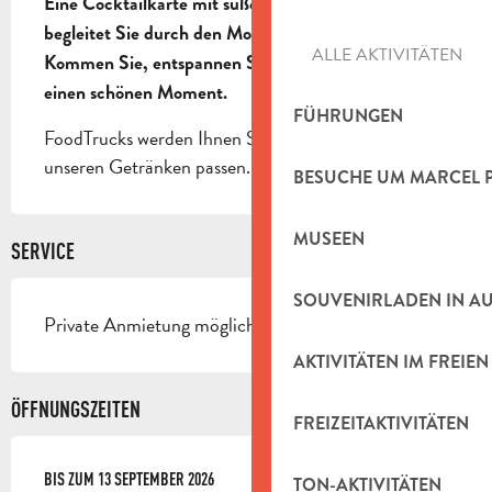
Eine Cocktailkarte mit süßen Sommeraromen 
begleitet Sie durch den Moment.

ALLE AKTIVITÄTEN
Kommen Sie, entspannen Sie sich und teilen Sie 
einen schönen Moment.
FÜHRUNGEN
FoodTrucks werden Ihnen Speisen anbieten, die zu 
unseren Getränken passen.
BESUCHE UM MARCEL 
MUSEEN
SERVICE
SOUVENIRLADEN IN A
Private Anmietung möglich
AKTIVITÄTEN IM FREIEN
ÖFFNUNGSZEITEN
FREIZEITAKTIVITÄTEN
VOM
BIS ZUM
4 JUNI 2026
13 SEPTEMBER 2026
BIS ZUM
13 SEPTEMBER 2026
TON-AKTIVITÄTEN