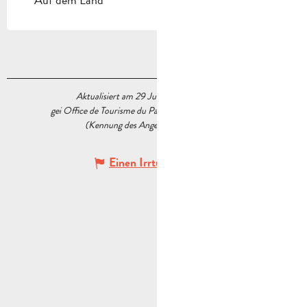
Aktualisiert am 29 Juni 2026 Um 09:40
gei Office de Tourisme du Pays d’Aubagne et de l’Étoile
(Kennung des Angebots :
7860862
)
Einen Irrtum angeben