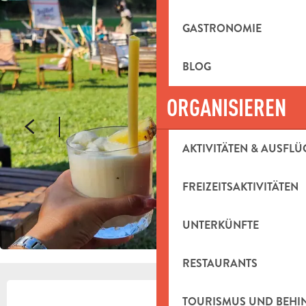
GASTRONOMIE
BLOG
ORGANISIEREN
AKTIVITÄTEN & AUSFLÜ
FREIZEITSAKTIVITÄTEN
UNTERKÜNFTE
RESTAURANTS
ÖFFNUNGSZEITEN & KONTAKTDAT
TOURISMUS UND BEH