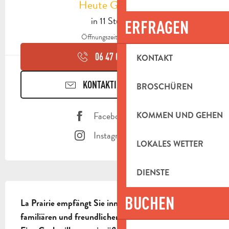
Heute Geöffnet
in 11 Stunden
ERFRAGEN
Öffnungszeiten ansehen
06 47 08 53
▒▒
KONTAKT
KONTAKTIEREN SIE UNS
BROSCHÜREN
Facebook Seite
KOMMEN UND GEHEN
Instagram Seite
LOKALES WETTER
DIENSTE
BESCHREIBUNG
BUCHEN
La Prairie empfängt Sie inmitten der Natur, in einer 
familiären und freundlichen Umgebung jeden Tag.
