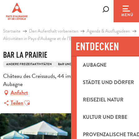
Aller
au
Suche
MENÜ
contenu
principal
Startseite
Den Aufenthalt vorbereiten
Agenda & Ausflugsideen
Aktivitäten in Pays d’Aubagne et de l’Etoile
Freizeit
Bar La Prairie
ENTDECKEN
BAR LA PRAIRIE
AUBAGNE
ANDERE FREIZEITAKTIVITÄTEN
BAR UND PUB
COCKTAILBAR
Château des Creissauds, 44 impasse de la Badiane, 13400
STÄDTE UND DÖRFER
Aubagne
Anfahrt
REISEZIEL NATUR
Ajouter aux favoris
Teilen
KULTUR UND ERBE
PROVENZALISCHE TRA