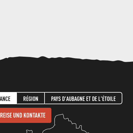
ANGEBOT
ANFORDERN
ANCE
RÉGION
PAYS D'AUBAGNE ET DE L'ÉTOILE
REISE UND KONTAKTE
KULTUR
AKTIVITÄTEN
AKTIVITÄTEN
TOUR
S
UND
&
LOKALES
IM
PROVENZALISCHE
TON-
UND
IN