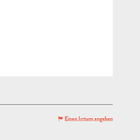
FÜR
UND
ERWACHSENE
KLASSENFAHRT
GRUP
Einen Irrtum angeben