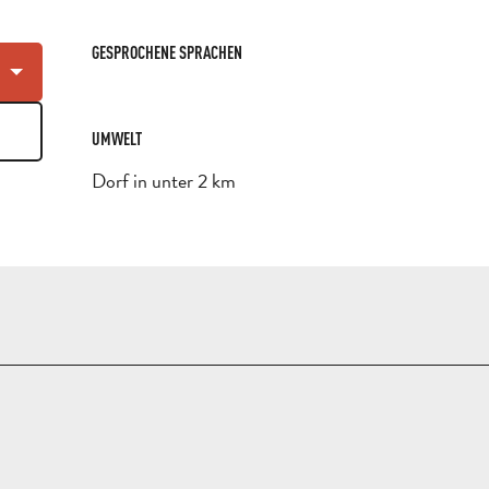
GESPROCHENE SPRACHEN
GESPROCHENE SPRACHEN
UMWELT
UMWELT
Dorf in unter 2 km