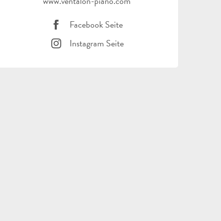
www.ventalon-piano.com
Facebook Seite
Instagram Seite
ALLE
AKTIVITÄTEN
BEREICH FÜR GRUPPEN