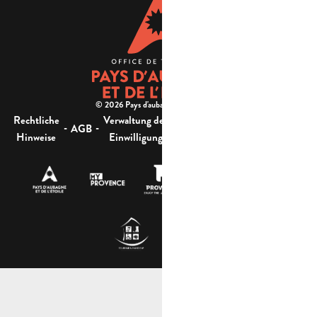
© 2026 Pays d'aubagne et de l'étoile -
Rechtliche
Verwaltung der
Barrierefreiheit:
-
-
-
-
AGB
Sitemap
Hinweise
Einwilligung
nicht konform