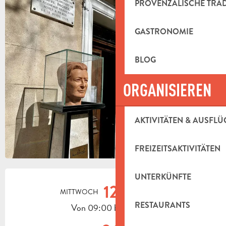
PROVENZALISCHE TRA
+4 FOTOS
GASTRONOMIE
BLOG
ORGANISIEREN
AKTIVITÄTEN & AUSFLÜ
FREIZEITSAKTIVITÄTEN
ÖFFNUNGSZEITEN & KONTAKTDAT
UNTERKÜNFTE
12.
MITTWOCH
AUGUST
RESTAURANTS
Von 09:00 bis zu 11:30