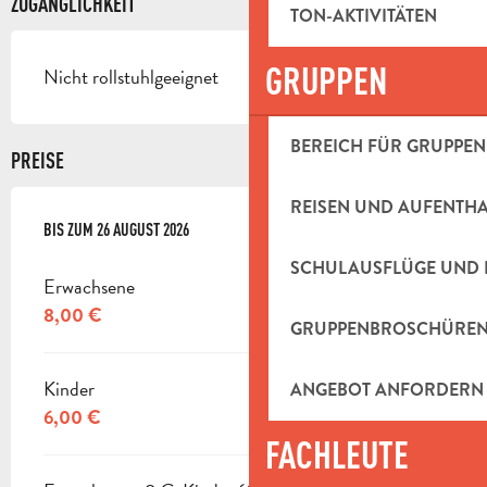
ZUGÄNGLICHKEIT
TON-AKTIVITÄTEN
GRUPPEN
Nicht rollstuhlgeeignet
BEREICH FÜR GRUPPEN
PREISE
REISEN UND AUFENTH
AB
BIS ZUM
12 FEBRUAR 2026
26 AUGUST 2026
BIS ZUM
26 AUGUST 2026
SCHULAUSFLÜGE UND 
Erwachsene
8,00 €
GRUPPENBROSCHÜRE
Kinder
ANGEBOT ANFORDERN
6,00 €
FACHLEUTE