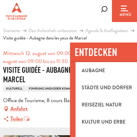
Aller
au
Suche
MENÜ
contenu
principal
Startseite
Den Aufenthalt vorbereiten
Agenda & Ausflugsideen
Visite guidée - Aubagne dans les yeux de Marcel
ENTDECKEN
Mittwoch 12. august von 09:00 bis zu 11:30 / Mittwoch 26.
august von 09:00 bis zu 11:30
VISITE GUIDÉE - AUBAGNE DANS LES YEUX DE
AUBAGNE
MARCEL
STÄDTE UND DÖRFER
KULTURELL
FÜHRUNG UND/ODER KOMMENTIERTE FÜHRUNG
LITERATUR
Office de Tourisme, 8 cours Barthélemy, 13400 Aubagne
REISEZIEL NATUR
Anfahrt
Ajouter aux favoris
Teilen
KULTUR UND ERBE