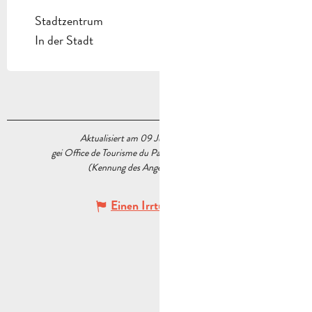
Stadtzentrum
In der Stadt
Aktualisiert am 09 Juni 2026 Um 11:35
gei Office de Tourisme du Pays d’Aubagne et de l’Étoile
(Kennung des Angebots :
7527443
)
Einen Irrtum angeben