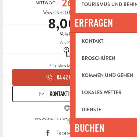
26.
MITTWOCH
AUGUST
TOURISMUS UND BEH
Von 09:00 bis zu 11:30
8,00 €
ERFRAGEN
Volle Preis
KONTAKT
Alle Preise
Nur mit Reservierung
BROSCHÜREN
+ 1 andere Leistung(en)
KOMMEN UND GEHEN
04 42 03 49
▒▒
LOKALES WETTER
KONTAKTIEREN SIE UNS
DIENSTE
www.tourisme-paysdaubagne.fr
BUCHEN
Facebook Seite