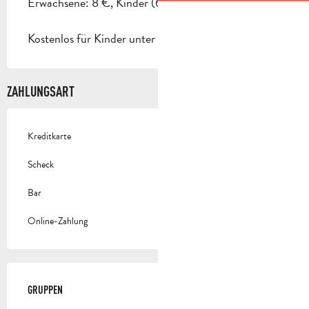
Erwachsene: 8 €, Kinder (6-16 Jahren): 6 €.
Kostenlos für Kinder unter 6 Jahren.
ZAHLUNGSART
Kreditkarte
Scheck
Bar
Online-Zahlung
GRUPPEN
GRUPPEN