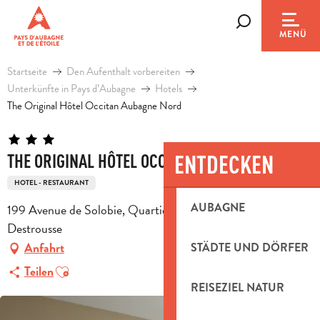
Aller
au
Suche
MENÜ
contenu
principal
Startseite
Den Aufenthalt vorbereiten
Unterkünfte in Pays d’Aubagne
Hotels
The Original Hôtel Occitan Aubagne Nord
ENTDECKEN
THE ORIGINAL HÔTEL OCCITAN AUBAGNE NORD
HOTEL - RESTAURANT
AUBAGNE
199 Avenue de Solobie, Quartier la Verrerie, 13112 La
Destrousse
Anfahrt
STÄDTE UND DÖRFER
Ajouter aux favoris
Teilen
REISEZIEL NATUR