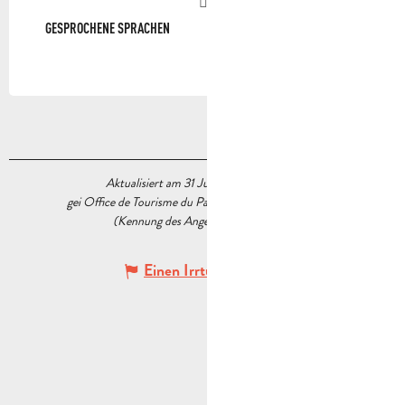
GESPROCHENE SPRACHEN
GESPROCHENE SPRACHEN
Aktualisiert am 31 Juli 2026 Um 15:02
gei Office de Tourisme du Pays d’Aubagne et de l’Étoile
(Kennung des Angebots :
6010728
)
Einen Irrtum angeben