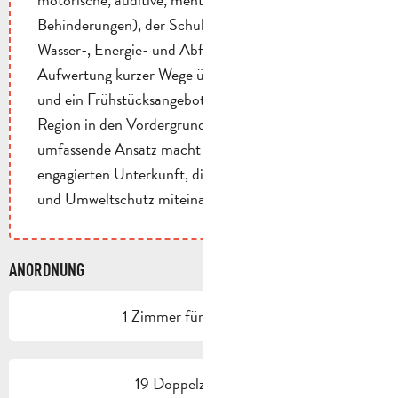
Behinderungen), der Schulung aller Mitarbeiter im
Wasser-, Energie- und Abfallmanagement und der
Aufwertung kurzer Wege über lokale Lieferanten
und ein Frühstücksangebot, das Produkte aus der
Region in den Vordergrund stellt. Dieser
umfassende Ansatz macht L'Occitan zu einer
engagierten Unterkunft, die Komfort für die Gäste
und Umweltschutz miteinander in Einklang bringt.
ANORDNUNG
1 Zimmer für Behinderte
19 Doppelzimmer(e)