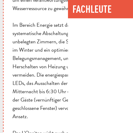
FACHLEUTE
Wasserressource zu gewährleisten.
Im Bereich Energie setzt das Hotel auf die
systematische Abschaltung der Klimaanlage in
unbelegten Zimmern, die Schließung einer Etage
im Winter und ein optimiertes
Belegungsmanagement, um das Hin- und
Herschalten von Heizung und Klimaanlage zu
vermeiden. Die energiesparende Beleuchtung mit
LEDs, das Ausschalten der Schilder von
Mitternacht bis 6:30 Uhr und die Sensibilisierung
der Gäste (vernünftiger Gebrauch der Klimaanlage,
geschlossene Fenster) vervollständigen diesen
Ansatz.
Das L'Occitan wirkt auch auf die Abfallreduzierung