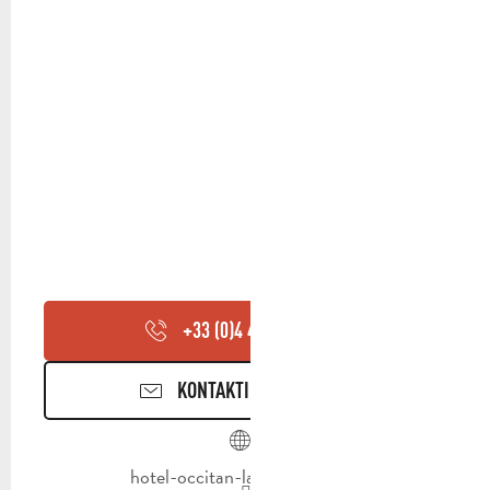
+33 (0)4 42 18 75
▒▒
KONTAKTIEREN SIE UNS
hotel-occitan-la-destrousse.fr