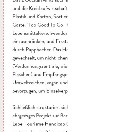
und die Kreislaufwirtschaft ein: Trennung von Glas,
Plastik und Karton, Sortier-Sammelstellen für die
Gäste, "Too Good To Go"-Konto, um die
Lebensmittelverschwendung beim Frühstück
einzuschränken, und Ersatz von Plastikzahngläsern
durch Pappbecher. Das Hotel hat seine Lieferanten
gewechselt, um nicht-chemische Reinigungsmittel
(Verdünnungszentrale, wiederverwendbare
Flaschen) und Empfangsprodukte mit dem
Umweltzeichen, vegan und in Ökopumps zu
bevorzugen, um Einzelverpackungen zu reduzieren.
Schließlich strukturiert sich die Einrichtung um ein
ehrgeiziges Projekt zur Barrierefreiheit mit dem
Label Tourisme Handicap (Anpassungen für
motorische, auditive, mentale und visuelle