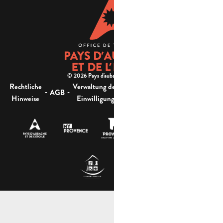
© 2026 Pays d'aubagne et de l'étoile -
Rechtliche
Verwaltung der
Barrierefreiheit:
-
-
-
-
AGB
Sitemap
Hinweise
Einwilligung
nicht konform