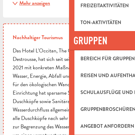
Mehr anzeigen
FREIZEITAKTIVITÄTEN
TON-AKTIVITÄTEN
Nachhaltiger Tourismus
GRUPPEN
Das Hotel L'Occitan, The Originals Boutique in La
Destrousse, hat sich seit seiner Übernahme im Jahr
BEREICH FÜR GRUPPEN
2021 mit konkreten Maßnahmen in den Bereichen
Wasser, Energie, Abfall und Barrierefreiheit stark
REISEN UND AUFENTH
für den ökologischen Wandel engagiert. Die
Einrichtung hat sparsame Schaumdüsen und
SCHULAUSFLÜGE UND 
Duschköpfe sowie Sanitäranlagen mit doppeltem
Wasserdurchfluss allgemein eingeführt und 2022
GRUPPENBROSCHÜRE
alle Duschköpfe nach sehr anspruchsvollen Normen
zur Begrenzung des Wasserdurchflusses erneuert,
ANGEBOT ANFORDERN
um einen verantwortungsvollen Umgang mit der