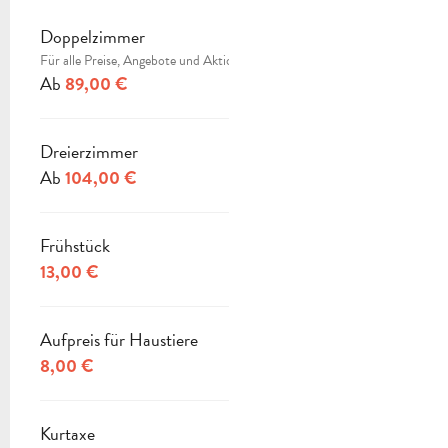
Doppelzimmer
PREISE 2026
Für alle Preise, Angebote und Aktionen fragen Sie bitte das Hotel.
Ab
89,00 €
Dreierzimmer
Ab
104,00 €
Frühstück
13,00 €
Aufpreis für Haustiere
8,00 €
Kurtaxe