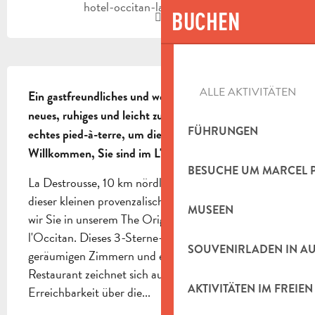
hotel-occitan-la-destrousse.fr
BUCHEN
BESCHREIBUNG
ALLE AKTIVITÄTEN
Ein gastfreundliches und wohlwollendes Team. Ein 
neues, ruhiges und leicht zugängliches Hotel, ein 
FÜHRUNGEN
echtes pied-à-terre, um die Provence zu entdecken. 
Willkommen, Sie sind im L'Occitan richtig!
BESUCHE UM MARCEL 
La Destrousse, 10 km nördlich von Aubagne. In 
dieser kleinen provenzalischen Gemeinde begrüßen 
MUSEEN
wir Sie in unserem The Originals Boutique, Hôtel 
l'Occitan. Dieses 3-Sterne-Hotel mit 30 
SOUVENIRLADEN IN A
geräumigen Zimmern und einem traditionellen 
Restaurant zeichnet sich auch durch seine gute 
AKTIVITÄTEN IM FREIEN
Erreichbarkeit über die...