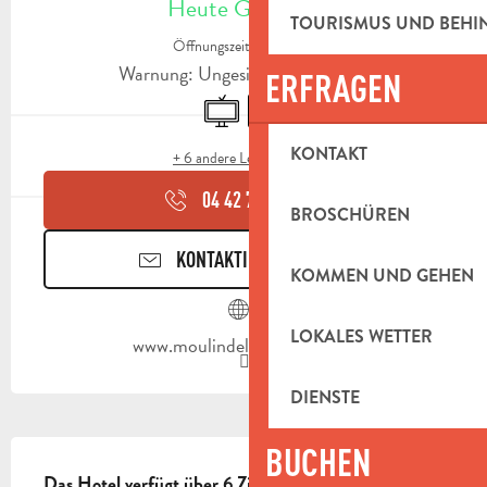
Heute Geöffnet
TOURISMUS UND BEH
Öffnungszeiten ansehen
Warnung: Ungesicherte Stunden
ERFRAGEN
Fernsehen
Parkplatz
KONTAKT
+ 6 andere Leistung(en)
04 42 72 90
▒▒
BROSCHÜREN
KONTAKTIEREN SIE UNS
KOMMEN UND GEHEN
LOKALES WETTER
www.moulindelasambuc.com
DIENSTE
BESCHREIBUNG
BUCHEN
Das Hotel verfügt über 6 Zimmer, die sich auf zwei 