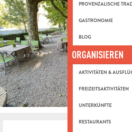
PROVENZALISCHE TRA
GASTRONOMIE
BLOG
ORGANISIEREN
AKTIVITÄTEN & AUSFLÜ
FREIZEITSAKTIVITÄTEN
UNTERKÜNFTE
RESTAURANTS
ÖFFNUNGSZEITEN & KONTAKTDAT