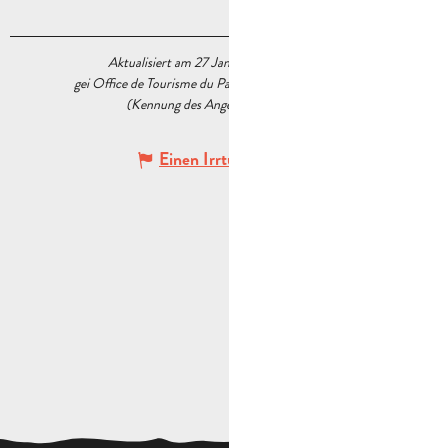
Aktualisiert am 27 Januar 2026 Um 14:42
gei Office de Tourisme du Pays d’Aubagne et de l’Étoile
(Kennung des Angebots :
5217804
)
Einen Irrtum angeben