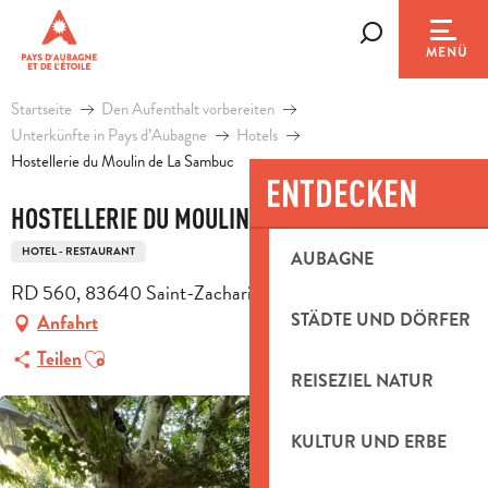
Aller
au
Suche
MENÜ
contenu
principal
Startseite
Den Aufenthalt vorbereiten
Unterkünfte in Pays d’Aubagne
Hotels
Hostellerie du Moulin de La Sambuc
ENTDECKEN
HOSTELLERIE DU MOULIN DE LA SAMBUC
HOTEL - RESTAURANT
AUBAGNE
RD 560, 83640 Saint-Zacharie
STÄDTE UND DÖRFER
Anfahrt
Ajouter aux favoris
Teilen
REISEZIEL NATUR
KULTUR UND ERBE