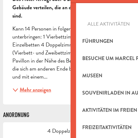
Gebäude verteilen, die an das Restaurant angebaut 
sind.
ALLE AKTIVITÄTEN
Kann 14 Personen in folgender Aufteilung 
unterbringen: 1 Vierbettzimmer 1 Zimmer mit zwei 
FÜHRUNGEN
Einzelbetten 4 Doppelzimmer Die Zimmer 
(Vierbett- und Zweibettzimmer) befinden sich im 
BESUCHE UM MARCEL 
Pavillon in der Nähe des Beckens. Die anderen 4, 
die sich am anderen Ende befinden, sind klimatisiert 
MUSEEN
und mit einem...
Mehr anzeigen
SOUVENIRLADEN IN A
AKTIVITÄTEN IM FREIEN
ANORDNUNG
FREIZEITAKTIVITÄTEN
4 Doppelzimmer(e)