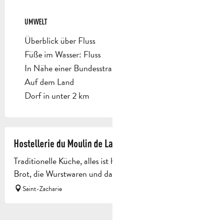
UMWELT
UMWELT
Überblick über Fluss
Füße im Wasser: Fluss
In Nähe einer Bundesstraße (RN)
Auf dem Land
Dorf in unter 2 km
Hostellerie du Moulin de La Sambuc
Traditionelle Küche, alles ist hausgemacht, sogar das
Brot, die Wurstwaren und das Feingebäck!
Saint-Zacharie