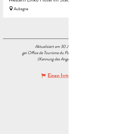
Aubagne
Aktualisiert am 30 Juli 2026 Um 17:37
gei Office de Tourisme du Pays d’Aubagne et de l’Étoile
(Kennung des Angebots :
5462867
)
Einen Irrtum angeben