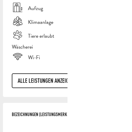
Aufzug
Klimaanlage
Tiere erlaubt
Wäscherei
Wi-Fi
ALLE LEISTUNGEN ANZEIGEN
LEISTUNGENSMÖGLICHKEITEN
BEZEICHNUNGEN (LEISTUNGSMERKMALE)
BEZEICHNUNGEN (LEISTUNGSMERKMALE)