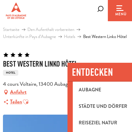
Aller
au
Suche
MENÜ
contenu
principal
Startseite
Den Aufenthalt vorbereiten
Unterkünfte in Pays d’Aubagne
Hotels
Best Western Linko Hôtel
BEST WESTERN LINKO HÔTEL
ENTDECKEN
HOTEL
4 cours Voltaire, 13400 Aubagne
AUBAGNE
Anfahrt
Ajouter aux favoris
Teilen
STÄDTE UND DÖRFER
REISEZIEL NATUR