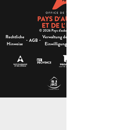
© 2026 Pays d'aubagne et de l'étoile -
Rechtliche
Verwaltung der
Barrierefreiheit:
-
-
-
-
AGB
Sitemap
Hinweise
Einwilligung
nicht konform