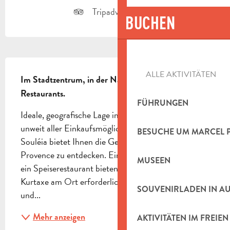
Tripadvisor Seite
BUCHEN
BESCHREIBUNG
ALLE AKTIVITÄTEN
Im Stadtzentrum, in der Nähe des Bahnhofs und der 
Restaurants.
FÜHRUNGEN
Ideale, geografische Lage im Herzen von Aubagne, 
unweit aller Einkaufsmöglichkeiten. Das Hotel 
BESUCHE UM MARCEL 
Souléia bietet Ihnen die Gelegneheit, unsere schöne 
Provence zu entdecken. Eine Dachgaststätte und 
MUSEEN
ein Speiserestaurant bieten Ihnen ihren Service an. 
Kurtaxe am Ort erforderlich : 0,90 € pro Person 
SOUVENIRLADEN IN A
und...
Mehr anzeigen
AKTIVITÄTEN IM FREIEN