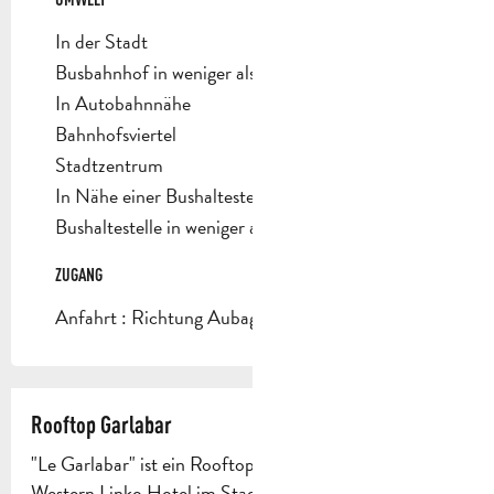
In der Stadt
Busbahnhof in weniger als 500 m
In Autobahnnähe
Bahnhofsviertel
Stadtzentrum
In Nähe einer Bushaltestelle
Bushaltestelle in weniger als 500 m
ZUGANG
ZUGANG
Anfahrt : Richtung Aubagne Stadtmitte.
Rooftop Garlabar
"Le Garlabar" ist ein Rooftop-Terrassencafé im Best
Western Linko Hotel im Stadtzentrum.