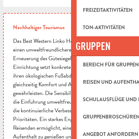
FREIZEITAKTIVITÄTEN
Nachhaltiger Tourismus
TON-AKTIVITÄTEN
Das Best Western Linko Hotel setzt sich aktiv für
GRUPPEN
einen umweltfreundlicheren Tourismus ein, wie die
Erneuerung des Gütesiegels Clé Verte. Die
BEREICH FÜR GRUPPEN
Einrichtung setzt konkrete Maßnahmen um, um
ihren ökologischen Fußabdruck zu verringern und
REISEN UND AUFENTH
gleichzeitig Komfort und Aufenthaltsqualität zu
gewährleisten. Die Sensibilisierung der Besucher,
SCHULAUSFLÜGE UND 
die Einführung umweltfreundlicher Praktiken und
die kontinuierliche Verbesserung gehören zu seinen
GRUPPENBROSCHÜRE
Prioritäten. Ein starkes Engagement, das es den
Reisenden ermöglicht, einen angenehmen
ANGEBOT ANFORDERN
Aufenthalt zu genießen und gleichzeitig zum Erhalt