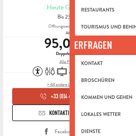
Heute Geöffnet
RESTAURANTS
Bis 23:30
Öffnungszeiten ansehen
TOURISMUS UND BEH
Ab
95,00 €
ERFRAGEN
Doppelzimmer
Alle Preise
KONTAKT
Zugänglichkeit
Toiletten
Fernsehen
Versammlungsraum
Parkplatz
Sporthalle
BROSCHÜREN
+ 44 andere Leistung(en)
+33 (0)4 42 18 64
▒▒
KOMMEN UND GEHEN
KONTAKTIEREN SIE UNS
LOKALES WETTER
Facebook Seite
DIENSTE