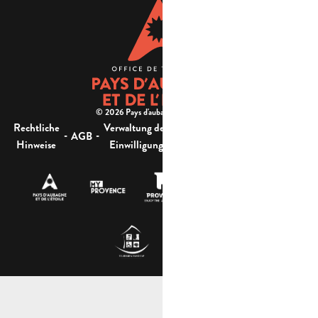
© 2026 Pays d'aubagne et de l'étoile -
Rechtliche
Verwaltung der
Barrierefreiheit:
-
-
-
-
AGB
Sitemap
Hinweise
Einwilligung
nicht konform