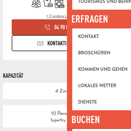
Klimaanlage
Bettwäsche und Laken
Waschmaschine
Geschirrspülmaschine
Fernsehen
Schwimmbad
TOURISMUS UND BEH
ERFRAGEN
+ 11 andere Leistung(en)
04 90 85 45
▒▒
KONTAKT
KONTAKTIEREN SIE UNS
BROSCHÜREN
KOMMEN UND GEHEN
KAPAZITÄT
LOKALES WETTER
4 Zimmer
DIENSTE
10 Person(en)
BUCHEN
2
Superficy : 150 m