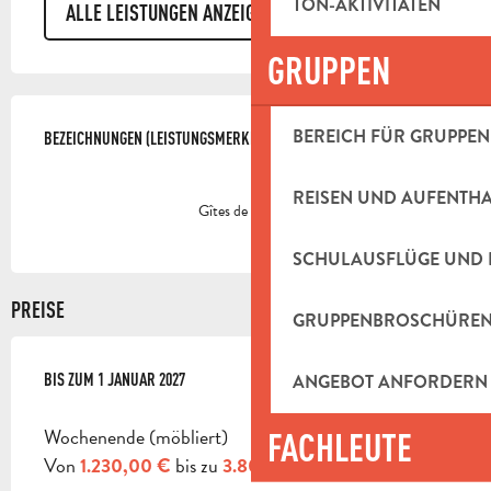
TON-AKTIVITÄTEN
ALLE LEISTUNGEN ANZEIGEN
GRUPPEN
LEISTUNGENSMÖGLICHKEITEN
BEREICH FÜR GRUPPEN
BEZEICHNUNGEN (LEISTUNGSMERKMALE)
BEZEICHNUNGEN (LEISTUNGSMERKMALE)
REISEN UND AUFENTH
Gîtes de France
SCHULAUSFLÜGE UND 
PREISE
GRUPPENBROSCHÜRE
ANGEBOT ANFORDERN
AB
BIS ZUM
3 JANUAR 2026
1 JANUAR 2027
BIS ZUM
1 JANUAR 2027
Wochenende (möbliert)
FACHLEUTE
Von
bis zu
1.230,00 €
3.800,00 €