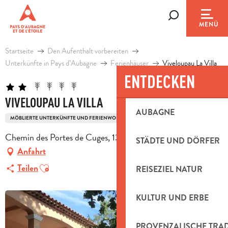
Aller
au
Suche
MENÜ
contenu
principal
Startseite
Den Aufenthalt vorbereiten
Unterkünfte in Pays d’Aubagne
Ferienhäuser
Viveloupau La Villa
ENTDECKEN
VIVELOUPAU LA VILLA
AUBAGNE
MÖBLIERTE UNTERKÜNFTE UND FERIENWOHNUNGEN
Chemin des Portes de Cuges, 13780 Cuges-les-Pins
STÄDTE UND DÖRFER
Anfahrt
Ajouter aux favoris
Teilen
REISEZIEL NATUR
KULTUR UND ERBE
PROVENZALISCHE TRA