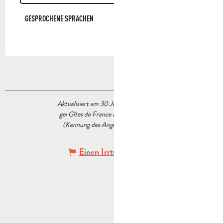
GESPROCHENE SPRACHEN
GESPROCHENE SPRACHEN
Aktualisiert am 30 Juni 2026 Um 12:41
gei Gîtes de France Bouches du Rhône
(Kennung des Angebots :
6310822
)
Einen Irrtum angeben