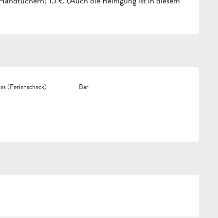
Handtüchern: 15 € (Auch die Reinigung ist in diesem
s (Ferienscheck)
Bar
g