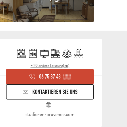
ÖFFNUNGSZEITEN & KON
Waschmaschine
Geschirrspülmaschine
Fernsehen
Kochplatte
Klimaanlage
Schwimmbad
+ 29 andere Leistung(en)
06 75 87 48
▒▒
KONTAKTIEREN SIE UNS
studio-en-provence.com