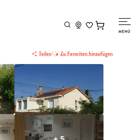
Suche
MENÜ
Voir les favoris
Ajouter aux favoris
Teilen
Zu Favoriten hinzufügen
+ 5