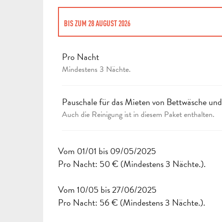
BIS ZUM
28 AUGUST 2026
AB
13 SEPTEMBER 2025
BIS ZUM
5 JANUAR 2026
Pro Nacht
Mindestens 3 Nächte.
AB
6 JANUAR 2026
BIS ZUM
8 MAI 2026
Pauschale für das Mieten von Bettwäsche un
AB
9 MAI 2026
BIS ZUM
26 JUNI 2026
Auch die Reinigung ist in diesem Paket enthalten.
AB
29 AUGUST 2026
BIS ZUM
11 SEPTEMBER 2026
Vom 01/01 bis 09/05/2025
Pro Nacht: 50 € (Mindestens 3 Nächte.).
AB
12 SEPTEMBER 2026
BIS ZUM
8 JANUAR 2027
Vom 10/05 bis 27/06/2025
Pro Nacht: 56 € (Mindestens 3 Nächte.).