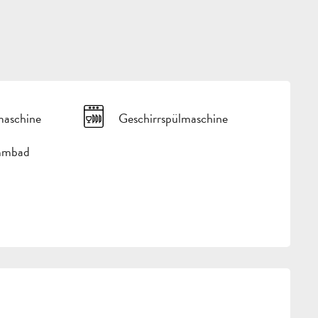
aschine
Geschirrspülmaschine
mmbad
CHKEITEN