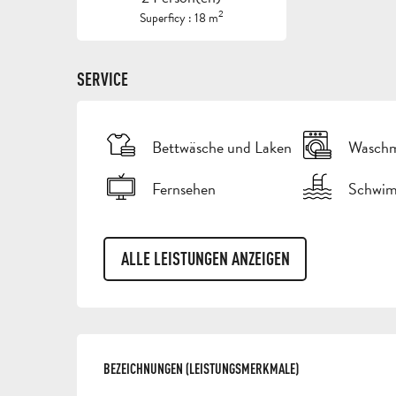
2
Superficy : 18 m
SERVICE
Bettwäsche und Laken
Waschm
Fernsehen
Schwi
ALLE LEISTUNGEN ANZEIGEN
LEISTUNGENSMÖGLI
BEZEICHNUNGEN (LEISTUNGSMERKMALE)
BEZEICHNUNGEN (LEISTUNGSMERKMALE)