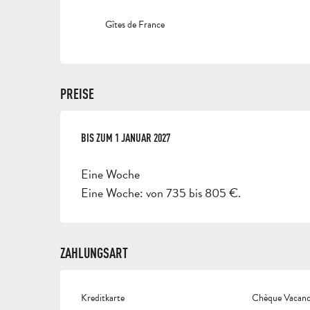
Gîtes de France
PREISE
AB
BIS ZUM
3 JANUAR 2026
1 JANUAR 2027
BIS ZUM
1 JANUAR 2027
Eine Woche
Eine Woche: von 735 bis 805 €.
ZAHLUNGSART
Kreditkarte
Chèque Vacance