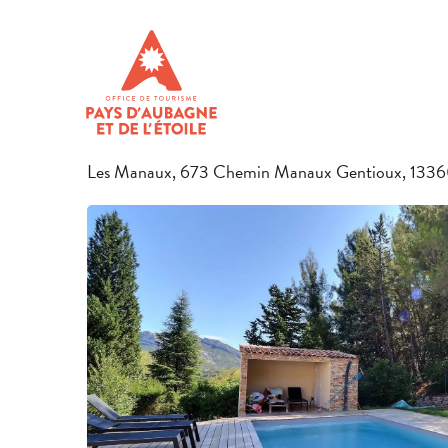
Aller
Startseite
Den Aufenthalt vorbereiten
Unterkünfte in Pay
au
contenu
STUDIO DE MARINETTE
principal
MÖBLIERTE UNTERKÜNFTE UND FERIENWOHNUNGEN
Les Manaux, 673 Chemin Manaux Gentioux, 1336