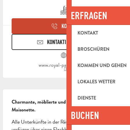
ÖFFNUNGSZEITEN & KONTAKTDAT
Schwimmbad
ERFRAGEN
KONTAKT
KONTAKT
KONTAKTIEREN SIE UNS
BROSCHÜREN
www.royal-palmeraie.com
KOMMEN UND GEHEN
LOKALES WETTER
BESCHREIBUNG
DIENSTE
Charmante, möblierte und gut ausgestattete 
Maisonette.
BUCHEN
Alle Unterkünfte in der Résidence Royal Palmeraie 
verfügen über einen Flachbildfernseher und ein 