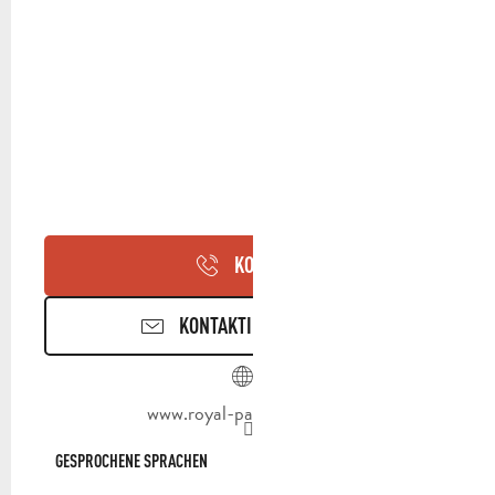
KONTAKT
KONTAKTIEREN SIE UNS
www.royal-palmeraie.com
GESPROCHENE SPRACHEN
GESPROCHENE SPRACHEN