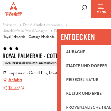
Aller
au
Suche
MENÜ
contenu
principal
Startseite
Den Aufenthalt vorbereiten
Unterkünfte in Pays d’Aubagne
Ferienhäuser
ENTDECKEN
Royal Palmeraie - Cottage Hacienda
AUBAGNE
ROYAL PALMERAIE - COTTAGE HACIENDA
MÖBLIERTE UNTERKÜNFTE UND FERIENWOHNUNGEN
2-ZIMMERWOHNUNG
STÄDTE UND DÖRFER
171 impasse du Grand Pin, Route d'Eoures, 13400 Aubagne
Anfahrt
REISEZIEL NATUR
Ajouter aux favoris
Teilen
KULTUR UND ERBE
PROVENZALISCHE TRA