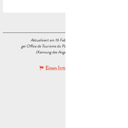
Aktualisiert am 16 Februar 2026 Um 17:31
gei Office de Tourisme du Pays d’Aubagne et de l’Étoile
(Kennung des Angebots :
5478275
)
Einen Irrtum angeben