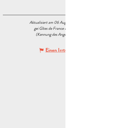
Aktualisiert am 06 August 2026 Um 07:48
gei Gîtes de France Bouches du Rhône
(Kennung des Angebots :
7395230
)
Einen Irrtum angeben