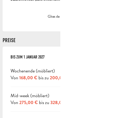
Gîtes de France
PREISE
AB
BIS ZUM
3 JANUAR 2026
1 JANUAR 2027
BIS ZUM
1 JANUAR 2027
Wochenende (möbliert)
Von
bis zu
168,00 €
200,00 €
Mid-week (möbliert)
Von
bis zu
275,00 €
328,00 €