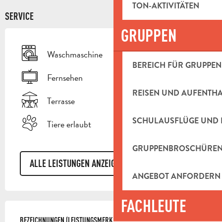
TON-AKTIVITÄTEN
SERVICE
GRUPPEN
Waschmaschine
BEREICH FÜR GRUPPEN
Fernsehen
REISEN UND AUFENTH
Terrasse
SCHULAUSFLÜGE UND 
Tiere erlaubt
GRUPPENBROSCHÜRE
ALLE LEISTUNGEN ANZEIGEN
ANGEBOT ANFORDERN
FACHLEUTE
LEISTUNGENSMÖGLICHKEITEN
BEZEICHNUNGEN (LEISTUNGSMERKMALE)
BEZEICHNUNGEN (LEISTUNGSMERKMALE)