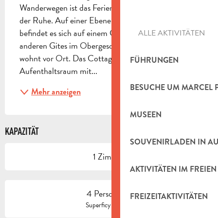
Wanderwegen ist das Ferienhaus Pivoine eine Oase 
der Ruhe. Auf einer Ebene, mit privater Terrasse, 
befindet es sich auf einem Grundstück mit 3 
ALLE AKTIVITÄTEN
anderen Gites im Obergeschoss. Ein Hausmeister 
wohnt vor Ort. Das Cottage besteht aus einem 
FÜHRUNGEN
Aufenthaltsraum mit...
BESUCHE UM MARCEL 
Mehr anzeigen
MUSEEN
KAPAZITÄT
SOUVENIRLADEN IN A
1 Zimmer
AKTIVITÄTEN IM FREIEN
4 Person(en)
FREIZEITAKTIVITÄTEN
2
Superficy : 32 m