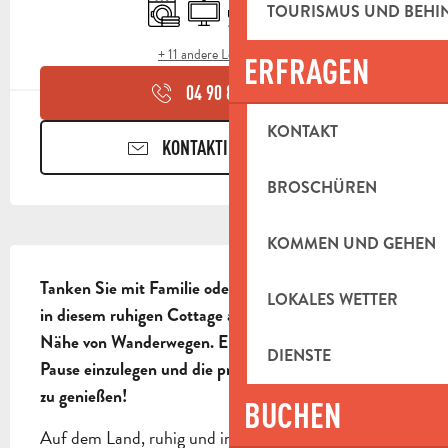
Waschmaschine
Fernsehen
Terrasse
Tiere erlaubt
TOURISMUS UND BEH
+ 11 andere Leistung(en)
ERFRAGEN
04 90 85 45
▒▒
KONTAKT
KONTAKTIEREN SIE UNS
BROSCHÜREN
KOMMEN UND GEHEN
BESCHREIBUNG
Tanken Sie mit Familie oder Freunden neue Energie 
LOKALES WETTER
in diesem ruhigen Cottage auf dem Land, in der 
Nähe von Wanderwegen. Ein idealer Ort, um eine 
DIENSTE
Pause einzulegen und die provenzalische Landschaft 
zu genießen!
BUCHEN
Auf dem Land, ruhig und in der Nähe von 