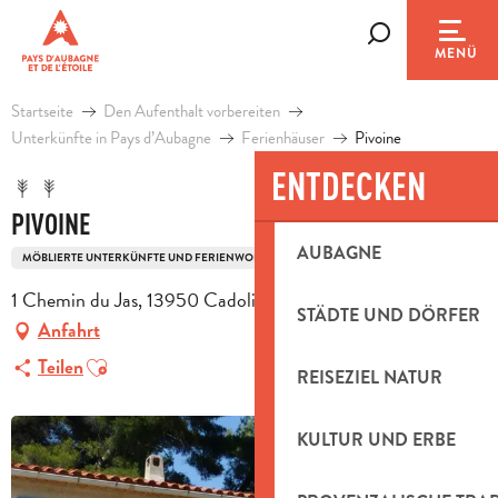
Aller
au
Suche
MENÜ
contenu
principal
Startseite
Den Aufenthalt vorbereiten
Unterkünfte in Pays d’Aubagne
Ferienhäuser
Pivoine
ENTDECKEN
PIVOINE
AUBAGNE
MÖBLIERTE UNTERKÜNFTE UND FERIENWOHNUNGEN
1 Chemin du Jas, 13950 Cadolive
STÄDTE UND DÖRFER
Anfahrt
Ajouter aux favoris
Teilen
REISEZIEL NATUR
KULTUR UND ERBE