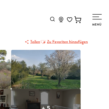
Suche
MENÜ
Voir les favoris
Ajouter aux favoris
Teilen
Zu Favoriten hinzufügen
+ 5