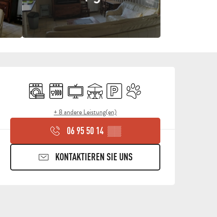
ÖFFNUNGSZEITEN & KON
Waschmaschine
Geschirrspülmaschine
Fernsehen
Terrasse
Parkplatz
Tiere erlaubt
+ 8 andere Leistung(en)
06 95 50 14
▒▒
KONTAKTIEREN SIE UNS