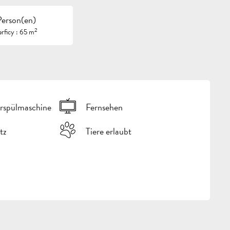
Person(en)
2
rficy : 65 m
rspülmaschine
Fernsehen
tz
Tiere erlaubt