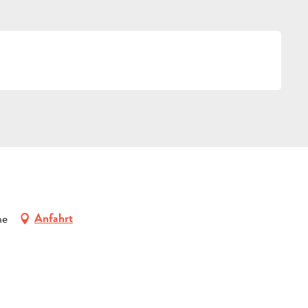
g
ne
Anfahrt