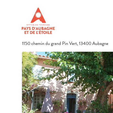
Aller
Startseite
Den Aufenthalt vorbereiten
Unterkünfte in Pay
au
contenu
PIN VERT
principal
MÖBLIERTE UNTERKÜNFTE UND FERIENWOHNUNGEN
LANDHAUS
1150 chemin du grand Pin Vert, 13400 Aubagne