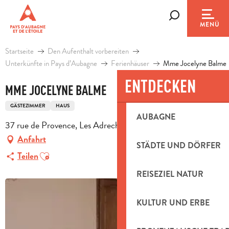
Aller
au
Suche
MENÜ
contenu
principal
Startseite
Den Aufenthalt vorbereiten
Unterkünfte in Pays d’Aubagne
Ferienhäuser
Mme Jocelyne Balme
ENTDECKEN
MME JOCELYNE BALME
GÄSTEZIMMER
HAUS
AUBAGNE
37 rue de Provence, Les Adrechs Ouest, 13390 Auriol
Anfahrt
STÄDTE UND DÖRFER
Ajouter aux favoris
Teilen
REISEZIEL NATUR
KULTUR UND ERBE