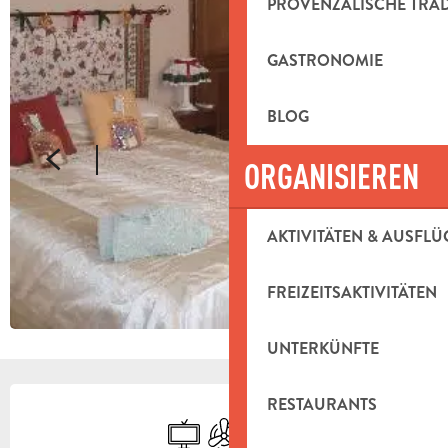
PROVENZALISCHE TRA
GASTRONOMIE
BLOG
ORGANISIEREN
AKTIVITÄTEN & AUSFLÜ
FREIZEITSAKTIVITÄTEN
UNTERKÜNFTE
ÖFFNUNGSZEITEN & KONTAKTDAT
RESTAURANTS
Fernsehen
Klimaanlage
Parkplatz