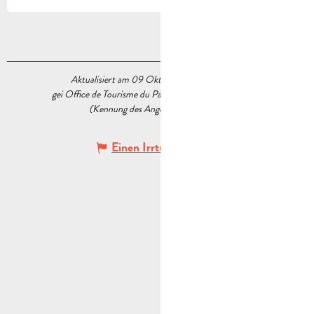
Aktualisiert am 09 Oktober 2025 Um 11:06
gei Office de Tourisme du Pays d’Aubagne et de l’Étoile
(Kennung des Angebots :
5222777
)
Einen Irrtum angeben