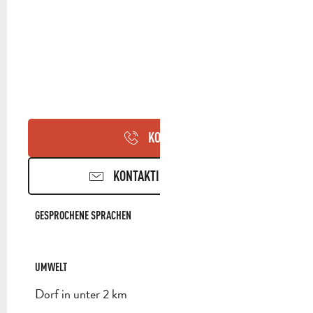
KONTAKT
KONTAKTIEREN SIE UNS
GESPROCHENE SPRACHEN
GESPROCHENE SPRACHEN
UMWELT
UMWELT
Dorf in unter 2 km