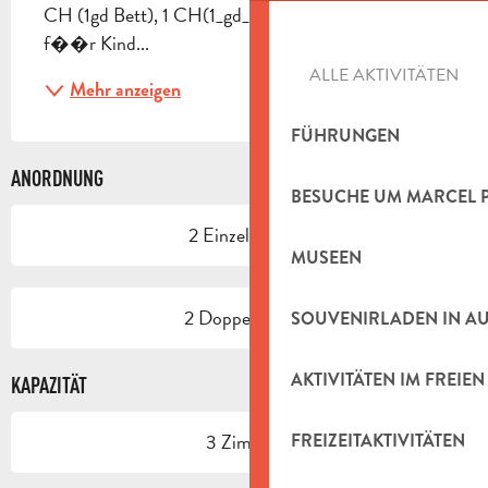
CH (1gd Bett), 1 CH(1_gd_lit_+_1_lit_sup) Bett 
f��r Kind...
ALLE AKTIVITÄTEN
Mehr anzeigen
FÜHRUNGEN
ANORDNUNG
BESUCHE UM MARCEL 
2 Einzelbetten
MUSEEN
2 Doppelbetten
SOUVENIRLADEN IN A
AKTIVITÄTEN IM FREIEN
KAPAZITÄT
3 Zimmer
FREIZEITAKTIVITÄTEN