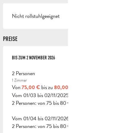
Nicht rollstuhlgeeignet
PREISE
AB
BIS ZUM
1 APRIL 2026
2 NOVEMBER 2026
BIS ZUM
2 NOVEMBER 2026
2 Personen
1 Zimmer
Von
bis zu
75,00 €
80,00 €
Vom 01/03 bis 02/11/2025
2 Personen: von 75 bis 80 € (1 Zimmer).
Vom 01/04 bis 02/11/2026
2 Personen: von 75 bis 80 € (1 Zimmer).