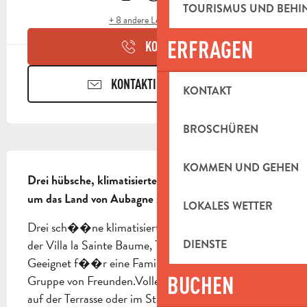
TOURISMUS UND BEH
+ 8 andere Leistung(en)
ERFRAGEN
KONTAKT
KONTAKTIEREN SIE UNS
KONTAKT
BROSCHÜREN
BESCHREIBUNG
KOMMEN UND GEHEN
Drei hübsche, klimatisierte Zimmer in idealer Lage, 
um das Land von Aubagne zu entdecken.
LOKALES WETTER
Drei sch��ne klimatisierte Zimmer auf der Etage 
der Villa la Sainte Baume, Terrasse zum entspannen. 
DIENSTE
Geeignet f��r eine Familie oder eine kleine 
BUCHEN
Gruppe von Freunden.Volle Fr��hst��ck sind 
auf der Terrasse oder im Stapel. 1 CH (2lits/1pers), 1 