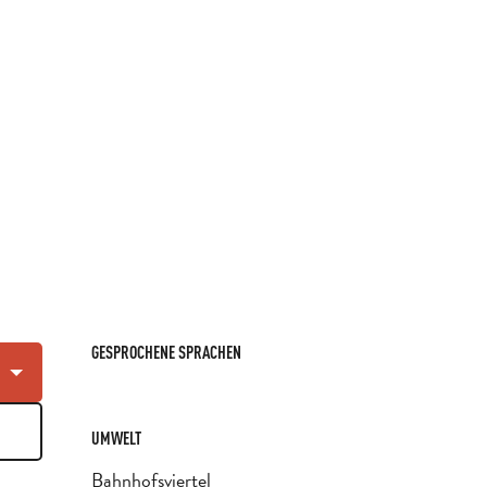
GESPROCHENE SPRACHEN
GESPROCHENE SPRACHEN
UMWELT
UMWELT
Bahnhofsviertel