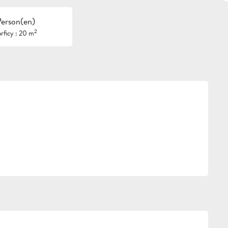
Person(en)
2
rficy : 20 m