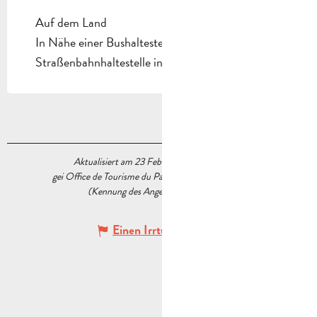
Auf dem Land
In Nähe einer Bushaltestelle
Straßenbahnhaltestelle in weniger als 500 m
Aktualisiert am 23 Februar 2026 Um 14:20
gei Office de Tourisme du Pays d’Aubagne et de l’Étoile
(Kennung des Angebots :
5478685
)
Einen Irrtum angeben