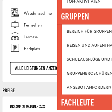
TON-AKTIVITÄTEN
Waschmaschine
GRUPPEN
Fernsehen
BEREICH FÜR GRUPPEN
Terrasse
REISEN UND AUFENTH
Parkplatz
SCHULAUSFLÜGE UND 
ALLE LEISTUNGEN ANZEIGEN
GRUPPENBROSCHÜRE
ANGEBOT ANFORDERN
PREISE
FACHLEUTE
AB
BIS ZUM
1 MAI 2026
31 OKTOBER 2026
BIS ZUM
31 OKTOBER 2026