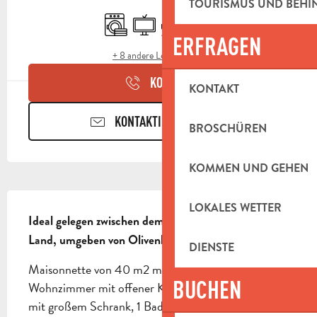
ÖFFNUNGSZEITEN & KONTAKTDAT
TOURISMUS UND BEH
Waschmaschine
Fernsehen
Terrasse
Parkplatz
ERFRAGEN
+ 8 andere Leistung(en)
KONTAKT
KONTAKT
KONTAKTIEREN SIE UNS
BROSCHÜREN
KOMMEN UND GEHEN
BESCHREIBUNG
LOKALES WETTER
Ideal gelegen zwischen dem Stadtzentrum und dem 
Land, umgeben von Olivenhainen.
DIENSTE
Maisonnette von 40 m2 mit zwei Haupträumen: 1 
BUCHEN
Wohnzimmer mit offener Küche, 1 Schlafzimmer 
mit großem Schrank, 1 Badezimmer mit 