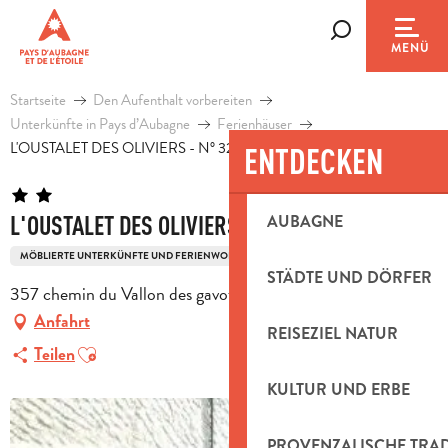
Aller
au
Suche
MENÜ
contenu
principal
Startseite
Den Aufenthalt vorbereiten
Unterkünfte in Pays d’Aubagne
Ferienhäuser
L'OUSTALET DES OLIVIERS - N° 3239
ENTDECKEN
L'OUSTALET DES OLIVIERS - N° 3239
AUBAGNE
MÖBLIERTE UNTERKÜNFTE UND FERIENWOHNUNGEN
2-ZIMMERWOHNUNG
STÄDTE UND DÖRFER
357 chemin du Vallon des gavots, 13400 Aubagne
Anfahrt
REISEZIEL NATUR
Ajouter aux favoris
Teilen
KULTUR UND ERBE
PROVENZALISCHE TRA