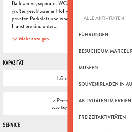
Badewanne, separates WC. Terrasse von 18 m2, ein 
großer geschlossener Hof von 55 m2, der einen 
privaten Parkplatz und einen kleinen Garten bietet. 
ALLE AKTIVITÄTEN
Haustiere sind unter...
FÜHRUNGEN
Mehr anzeigen
BESUCHE UM MARCEL 
KAPAZITÄT
MUSEEN
1 Zimmer
SOUVENIRLADEN IN A
2 Person(en)
AKTIVITÄTEN IM FREIEN
2
Superficy : 40 m
FREIZEITAKTIVITÄTEN
SERVICE