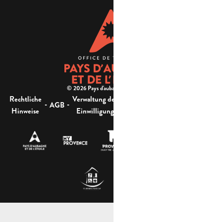
© 2026 Pays d'aubagne et de l'étoile -
Rechtliche
Verwaltung der
Barrierefreiheit:
-
-
-
-
AGB
Sitemap
Hinweise
Einwilligung
nicht konform