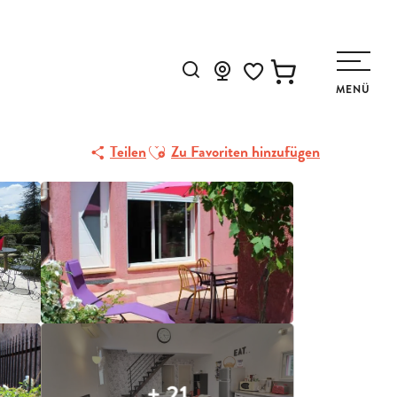
Suche
MENÜ
Voir les favoris
Ajouter aux favoris
Teilen
Zu Favoriten hinzufügen
+ 21