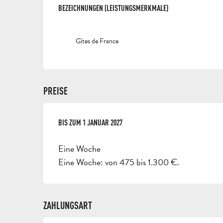
LEISTUNGENSMÖGLI
BEZEICHNUNGEN (LEISTUNGSMERKMALE)
BEZEICHNUNGEN (LEISTUNGSMERKMALE)
Gîtes de France
PREISE
AB
BIS ZUM
3 JANUAR 2026
1 JANUAR 2027
BIS ZUM
1 JANUAR 2027
Eine Woche
Eine Woche: von 475 bis 1.300 €.
ZAHLUNGSART