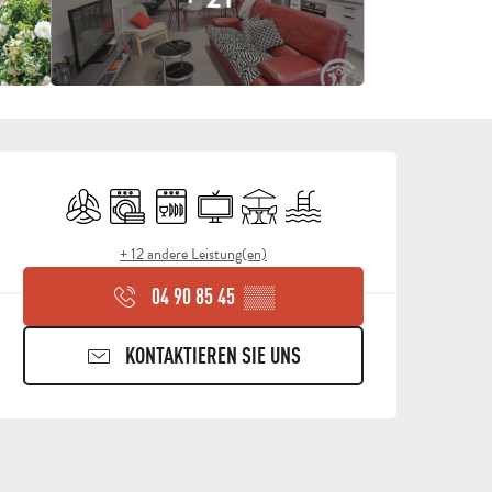
ÖFFNUNGSZEITEN & KON
Klimaanlage
Waschmaschine
Geschirrspülmaschine
Fernsehen
Terrasse
Schwimmbad
+ 12 andere Leistung(en)
04 90 85 45
▒▒
KONTAKTIEREN SIE UNS