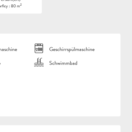
2
rficy : 80 m
aschine
Geschirrspülmaschine
e
Schwimmbad