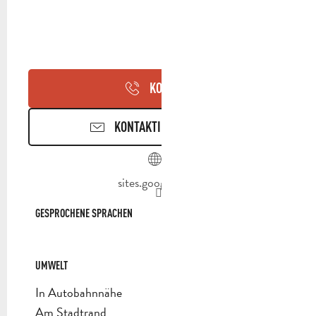
KONTAKT
KONTAKTIEREN SIE UNS
sites.google.com
GESPROCHENE SPRACHEN
GESPROCHENE SPRACHEN
UMWELT
UMWELT
In Autobahnnähe
Am Stadtrand