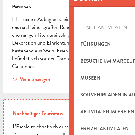
Personen.
EL Escale d'Aubagne ist ein **Kleines Loft** (28 m²), 
das nach einer großen Renovierung einer 
ALLE AKTIVITÄTEN
ehemaligen Tischlerei sehr gut ausgestattet ist. 
Dekoration und Einrichtung im "Industrial Design", 
FÜHRUNGEN
bestehend aus Stein, Eisen und Holz. Das Loft 
befindet sich vor den Toren des Nationalparks 
BESUCHE UM MARCEL 
Calanques...
MUSEEN
Mehr anzeigen
SOUVENIRLADEN IN A
AKTIVITÄTEN IM FREIEN
Nachhaltiger Tourismus
L'Escale zeichnet sich durch sein Engagement für
FREIZEITAKTIVITÄTEN
einen verantwortungsvolleren Tourismus aus. Dieses