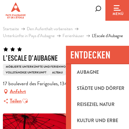
Aller
au
Suche
MENÜ
contenu
principal
Startseite
Den Aufenthalt vorbereiten
Unterkünfte in Pays d’Aubagne
Ferienhäuser
L'Escale d'Aubagne
ENTDECKEN
L'ESCALE D'AUBAGNE
MÖBLIERTE UNTERKÜNFTE UND FERIENWOHNUNGEN
AUBAGNE
VOLLSTÄNDIGE UNTERKUNFT
ALTBAU
HAUS
MÖBLIERT, ALLEINSTEHEND
17 boulevard des Farigoules, 13400 Aubagne
STÄDTE UND DÖRFER
Anfahrt
Ajouter aux favoris
Teilen
REISEZIEL NATUR
KULTUR UND ERBE