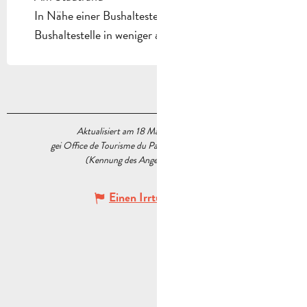
In Nähe einer Bushaltestelle
Bushaltestelle in weniger als 500 m
Aktualisiert am 18 März 2026 Um 10:46
gei Office de Tourisme du Pays d’Aubagne et de l’Étoile
(Kennung des Angebots :
5922480
)
Einen Irrtum angeben