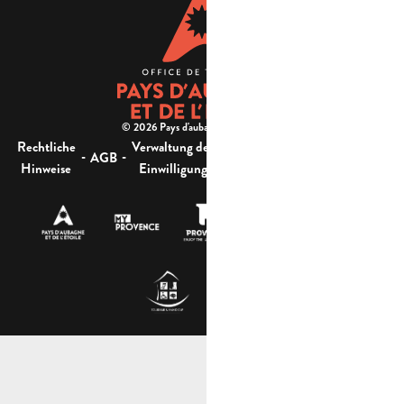
© 2026 Pays d'aubagne et de l'étoile -
Rechtliche
Verwaltung der
Barrierefreiheit:
-
-
-
-
AGB
Sitemap
Hinweise
Einwilligung
nicht konform