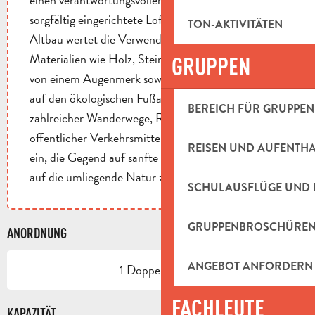
sorgfältig eingerichtete Loft in einem renovierten
TON-AKTIVITÄTEN
Altbau wertet die Verwendung von nachhaltigen
Materialien wie Holz, Stein und Eisen auf und zeugt
GRUPPEN
von einem Augenmerk sowohl auf Komfort als auch
auf den ökologischen Fußabdruck. In der Nähe
BEREICH FÜR GRUPPEN
zahlreicher Wanderwege, Radwege und kostenloser
öffentlicher Verkehrsmittel gelegen, lädt es dazu
REISEN UND AUFENTH
ein, die Gegend auf sanfte Weise und mit Rücksicht
auf die umliegende Natur zu erkunden.
SCHULAUSFLÜGE UND 
GRUPPENBROSCHÜRE
ANORDNUNG
ANGEBOT ANFORDERN
1 Doppelbetten
FACHLEUTE
KAPAZITÄT