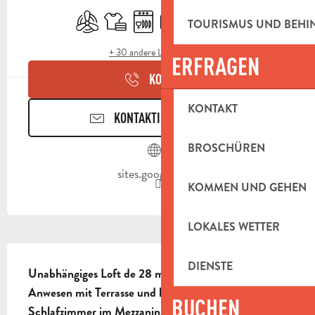
Klimaanlage
Bettwäsche und Laken
Geschirrspülmaschine
Fernsehen
Kochplatte
Terrasse
TOURISMUS UND BEH
+ 30 andere Leistung(en)
ERFRAGEN
KONTAKT
KONTAKT
KONTAKTIEREN SIE UNS
BROSCHÜREN
sites.google.com
KOMMEN UND GEHEN
LOKALES WETTER
BESCHREIBUNG
DIENSTE
Unabhängiges Loft de 28 m² Industrietyp in 
Anwesen mit Terrasse und kostenlosem Parkplatz. 1 
BUCHEN
Schlafzimmer im Mezzanin. Kapazität für 2 