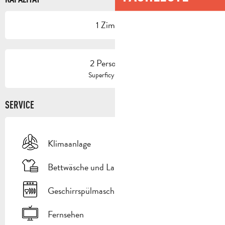
1 Zimmer
2 Person(en)
2
Superficy : 28 m
SERVICE
Klimaanlage
Bettwäsche und Laken
Geschirrspülmaschine
Fernsehen