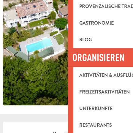
PROVENZALISCHE TRA
GASTRONOMIE
BLOG
ORGANISIEREN
AKTIVITÄTEN & AUSFLÜ
FREIZEITSAKTIVITÄTEN
UNTERKÜNFTE
ÖFFNUNGSZEITEN & KONTAKTDAT
RESTAURANTS