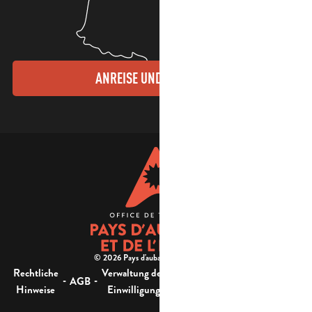
ANREISE UND KONTAKTE
© 2026 Pays d'aubagne et de l'étoile -
Rechtliche
Verwaltung der
Barrierefreiheit:
-
-
-
-
AGB
Sitemap
Hinweise
Einwilligung
nicht konform