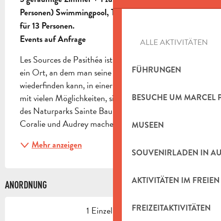
Personen) Swimmingpool, Tennis & SPA. Kapazität 
für 13 Personen.

Events auf Anfrage
ALLE AKTIVITÄTEN
Les Sources de Pasithéa ist ein Wellness-Gästehaus, 
FÜHRUNGEN
ein Ort, an dem man seine Gesundheit pflegen und 
wiederfinden kann, in einer idyllischen Umgebung 
mit vielen Möglichkeiten, sich zu erholen, im Herzen 
BESUCHE UM MARCEL 
des Naturparks Sainte Baume in Saint-Zacharie. 
Coralie und Audrey machen aus diesem Ort den...
MUSEEN
Mehr anzeigen
SOUVENIRLADEN IN A
AKTIVITÄTEN IM FREIEN
ANORDNUNG
FREIZEITAKTIVITÄTEN
1 Einzelbetten