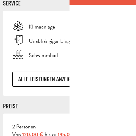
SERVICE
Klimaanlage
Unabhängiger Eingang
Schwimmbad
ALLE LEISTUNGEN ANZEIGEN
PREISE
2 Personen
PREISE 2026
Von
bis zu
120,00 €
195,00 €