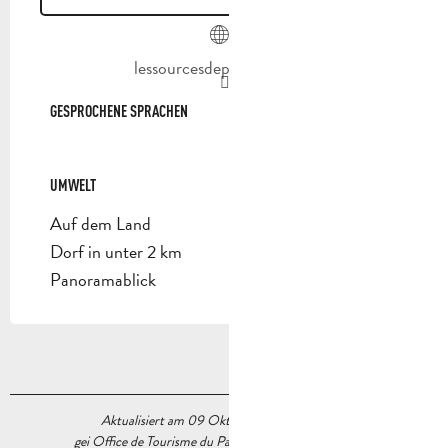
lessourcesdepasithea.com
GESPROCHENE SPRACHEN
GESPROCHENE SPRACHEN
UMWELT
UMWELT
Auf dem Land
Dorf in unter 2 km
Panoramablick
Aktualisiert am 09 Oktober 2025 Um 10:32
gei Office de Tourisme du Pays d’Aubagne et de l’Étoile