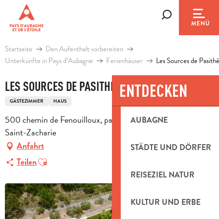
Aller
au
Suche
MENÜ
contenu
principal
Startseite
Den Aufenthalt vorbereiten
Unterkünfte in Pays d’Aubagne
Ferienhäuser
Les Sources de Pasith
LES SOURCES DE PASITHÉA
ENTDECKEN
GÄSTEZIMMER
HAUS
500 chemin de Fenouilloux, par le chemin d’Estusse, 83640
AUBAGNE
Saint-Zacharie
Anfahrt
STÄDTE UND DÖRFER
Ajouter aux favoris
Teilen
REISEZIEL NATUR
KULTUR UND ERBE