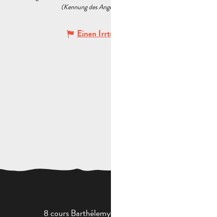
(Kennung des Angebots :
6146033
)
Einen Irrtum angeben
8 cours Barthélemy - 13400 Aubagne