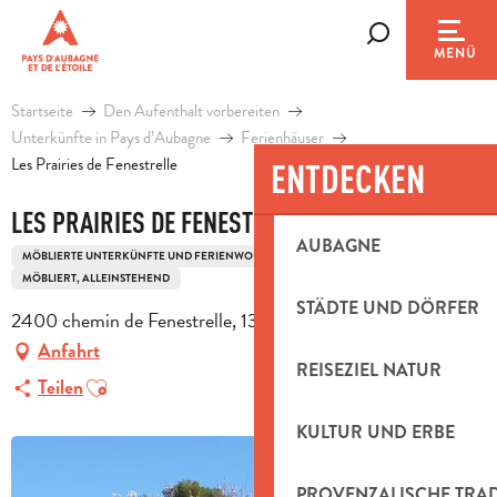
Aller
au
Suche
MENÜ
contenu
principal
Startseite
Den Aufenthalt vorbereiten
Unterkünfte in Pays d’Aubagne
Ferienhäuser
Les Prairies de Fenestrelle
ENTDECKEN
LES PRAIRIES DE FENESTRELLE
AUBAGNE
MÖBLIERTE UNTERKÜNFTE UND FERIENWOHNUNGEN
HAUS
MÖBLIERT, ALLEINSTEHEND
STÄDTE UND DÖRFER
2400 chemin de Fenestrelle, 13400 Aubagne
Anfahrt
REISEZIEL NATUR
Ajouter aux favoris
Teilen
KULTUR UND ERBE
PROVENZALISCHE TRA