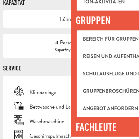
TON-AKTIVITÄTEN
KAPAZITÄT
GRUPPEN
1 Zimmer
BEREICH FÜR GRUPPEN
4 Person(en)
2
Superficy : 35 m
REISEN UND AUFENTH
SERVICE
SCHULAUSFLÜGE UND 
GRUPPENBROSCHÜRE
Klimaanlage
Bettwäsche und Laken
ANGEBOT ANFORDERN
Waschmaschine
FACHLEUTE
Geschirrspülmaschine