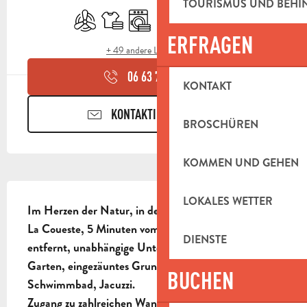
TOURISMUS UND BEH
Klimaanlage
Bettwäsche und Laken
Waschmaschine
Geschirrspülmaschine
Fernsehen
Toiletten
ERFRAGEN
+ 49 andere Leistung(en)
06 63 79 22
▒▒
KONTAKT
KONTAKTIEREN SIE UNS
BROSCHÜREN
KOMMEN UND GEHEN
BESCHREIBUNG
LOKALES WETTER
Im Herzen der Natur, in der Nähe des Naturparks 
La Coueste, 5 Minuten vom Zentrum von Aubagne 
DIENSTE
entfernt, unabhängige Unterkunft, angelegter 
Garten, eingezäuntes Grundstück von 2000m², 
BUCHEN
Schwimmbad, Jacuzzi.

Zugang zu zahlreichen Wanderwegen und 