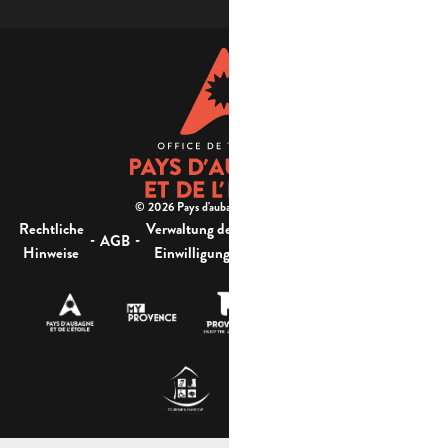
© 2026 Pays d'aubagne et de l'étoile -
Rechtliche
Verwaltung der
Barrierefreiheit:
-
-
-
-
AGB
Sitemap
Hinweise
Einwilligung
nicht konform