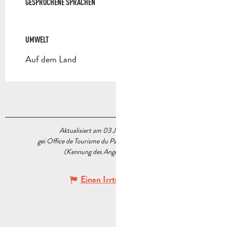
GESPROCHENE SPRACHEN
GESPROCHENE SPRACHEN
UMWELT
UMWELT
Auf dem Land
Aktualisiert am 03 Juli 2025 Um 17:41
gei Office de Tourisme du Pays d’Aubagne et de l’Étoile
(Kennung des Angebots :
5983413
)
Einen Irrtum angeben