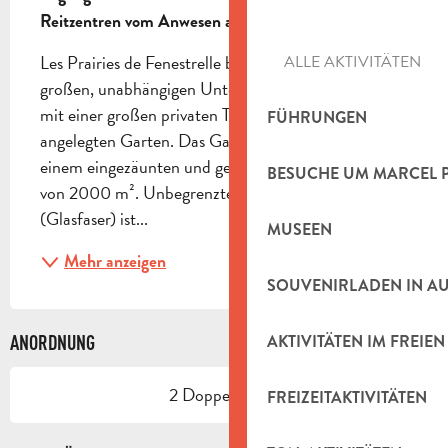
Reitzentren vom Anwesen aus.
Les Prairies de Fenestrelle besteht aus einer 35 m2 
ALLE AKTIVITÄTEN
großen, unabhängigen Unterkunft ohne Gegenüber, 
mit einer großen privaten Terrasse und einem 
FÜHRUNGEN
angelegten Garten. Das Ganze befindet sich auf 
einem eingezäunten und gesicherten Grundstück 
BESUCHE UM MARCEL 
von 2000 m². Unbegrenzter Wi-Fi-Zugang 
(Glasfaser) ist...
MUSEEN
Mehr anzeigen
SOUVENIRLADEN IN A
AKTIVITÄTEN IM FREIEN
ANORDNUNG
2 Doppelbetten
FREIZEITAKTIVITÄTEN