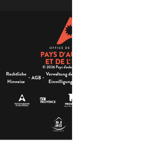
© 2026 Pays d'aubagne et de l'étoile -
Rechtliche
Verwaltung der
Barrierefreiheit:
-
-
-
-
AGB
Sitemap
Hinweise
Einwilligung
nicht konform