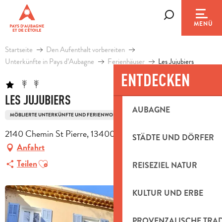
Aller
au
Suche
MENÜ
contenu
principal
Startseite
Den Aufenthalt vorbereiten
Unterkünfte in Pays d’Aubagne
Ferienhäuser
Les Jujubiers
ENTDECKEN
LES JUJUBIERS
AUBAGNE
MÖBLIERTE UNTERKÜNFTE UND FERIENWOHNUNGEN
BAUERNHOF
2140 Chemin St Pierre, 13400 Aubagne
STÄDTE UND DÖRFER
Anfahrt
Ajouter aux favoris
Teilen
REISEZIEL NATUR
KULTUR UND ERBE
PROVENZALISCHE TRA