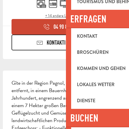
Waschmaschine
Geschirrspülmaschine
Fernsehen
Terrasse
Lebensmittelgeschäft
TOURISMUS UND BEH
+ 14 andere Leistung(en)
ERFRAGEN
04 90 85 45
▒▒
KONTAKT
KONTAKTIEREN SIE UNS
BROSCHÜREN
KOMMEN UND GEHEN
BESCHREIBUNG
Gîte in der Region Pagnol, 3 km von Aubagne 
LOKALES WETTER
entfernt, in einem Bauernhaus aus dem 18. 
Jahrhundert, angrenzend an die Eigentümer. Auf 
DIENSTE
einem 7 Hektar großen Bauernhof gelegen, 
Geflügelzucht und Gemüseanbau. Verkauf von 
BUCHEN
landwirtschaftlichen Produkten vor Ort. Im 
Erdgeschoss: - Funktionelle Küche mit...