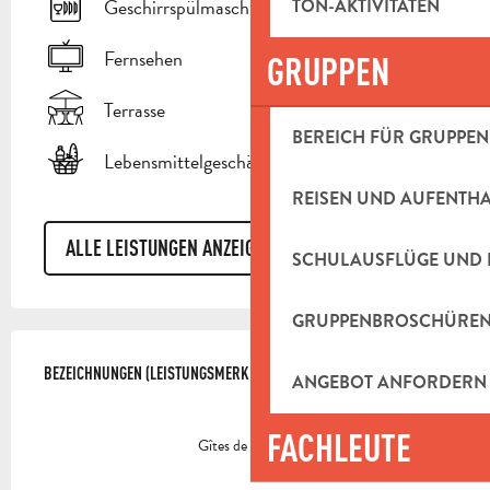
Geschirrspülmaschine
TON-AKTIVITÄTEN
Fernsehen
GRUPPEN
Terrasse
BEREICH FÜR GRUPPEN
Lebensmittelgeschäft
REISEN UND AUFENTH
ALLE LEISTUNGEN ANZEIGEN
SCHULAUSFLÜGE UND 
GRUPPENBROSCHÜRE
LEISTUNGENSMÖGLICHKEITEN
BEZEICHNUNGEN (LEISTUNGSMERKMALE)
BEZEICHNUNGEN (LEISTUNGSMERKMALE)
ANGEBOT ANFORDERN
FACHLEUTE
Gîtes de France