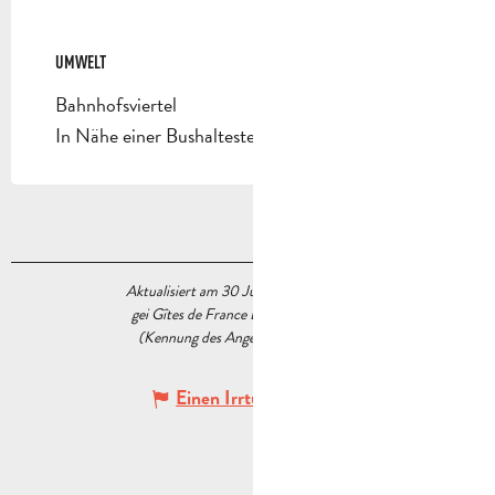
UMWELT
UMWELT
Bahnhofsviertel
In Nähe einer Bushaltestelle
Aktualisiert am 30 Juni 2026 Um 13:46
gei Gîtes de France Bouches du Rhône
(Kennung des Angebots :
5476091
)
Einen Irrtum angeben