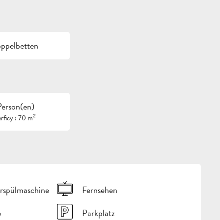
oppelbetten
Person(en)
2
rficy : 70 m
rspülmaschine
Fernsehen
e
Parkplatz