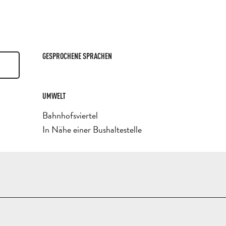
GESPROCHENE SPRACHEN
GESPROCHENE SPRACHEN
UMWELT
UMWELT
Bahnhofsviertel
In Nähe einer Bushaltestelle