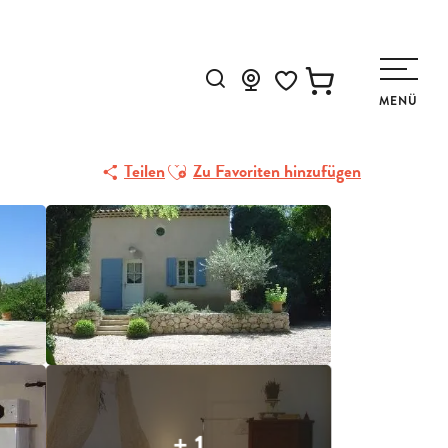
Suche
MENÜ
Voir les favoris
HEND
Ajouter aux favoris
Teilen
Zu Favoriten hinzufügen
+ 1