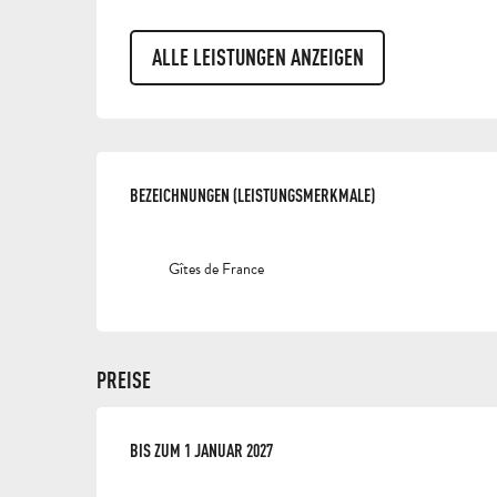
ALLE LEISTUNGEN ANZEIGEN
LEISTUNGENSMÖGLI
BEZEICHNUNGEN (LEISTUNGSMERKMALE)
BEZEICHNUNGEN (LEISTUNGSMERKMALE)
Gîtes de France
PREISE
AB
BIS ZUM
3 JANUAR 2026
1 JANUAR 2027
BIS ZUM
1 JANUAR 2027