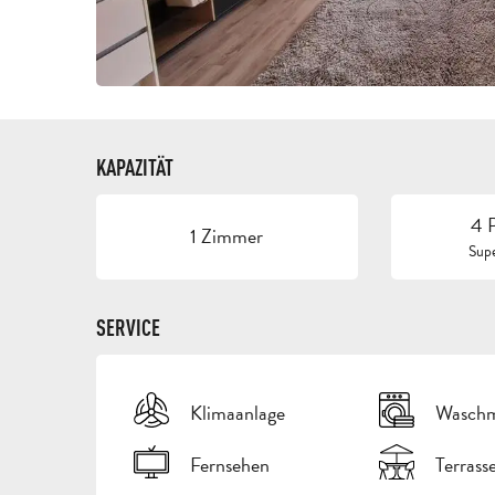
KAPAZITÄT
4 
1 Zimmer
Supe
SERVICE
Klimaanlage
Waschm
Fernsehen
Terrass