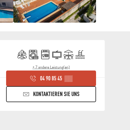
ÖFFNUNGSZEITEN & KON
Klimaanlage
Waschmaschine
Geschirrspülmaschine
Fernsehen
Terrasse
Schwimmbad
+ 7 andere Leistung(en)
04 90 85 45
▒▒
KONTAKTIEREN SIE UNS