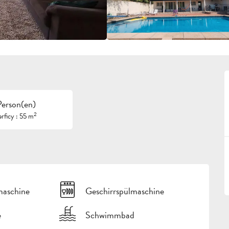
Person(en)
2
rficy : 55 m
aschine
Geschirrspülmaschine
e
Schwimmbad