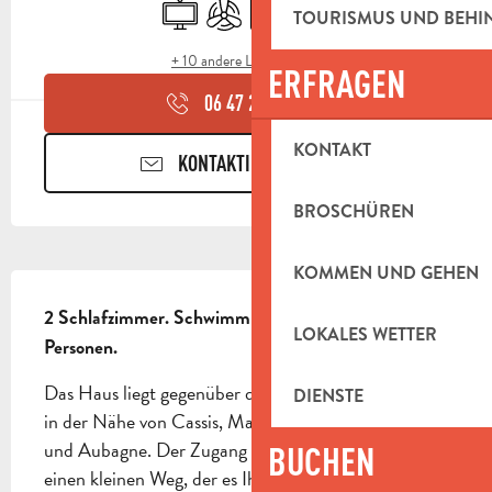
Fernsehen
Klimaanlage
Parkplatz
Schwimmbad
TOURISMUS UND BEH
+ 10 andere Leistung(en)
ERFRAGEN
06 47 28 98
▒▒
KONTAKT
KONTAKTIEREN SIE UNS
BROSCHÜREN
KOMMEN UND GEHEN
BESCHREIBUNG
2 Schlafzimmer. Schwimmbad. Kapazität für 4 
LOKALES WETTER
Personen.
Das Haus liegt gegenüber dem Massif du Garlaban, 
DIENSTE
in der Nähe von Cassis, Marseille, Aix en Provence 
und Aubagne. Der Zugang zum Haus erfolgt über 
BUCHEN
einen kleinen Weg, der es Ihnen ermöglicht, die 