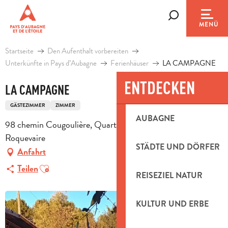
Aller
au
Suche
MENÜ
contenu
principal
Startseite
Den Aufenthalt vorbereiten
Unterkünfte in Pays d’Aubagne
Ferienhäuser
LA CAMPAGNE
ENTDECKEN
LA CAMPAGNE
GÄSTEZIMMER
ZIMMER
AUBAGNE
98 chemin Cougoulière, Quartier Valcros, 13360
Roquevaire
STÄDTE UND DÖRFER
Anfahrt
Ajouter aux favoris
Teilen
REISEZIEL NATUR
KULTUR UND ERBE