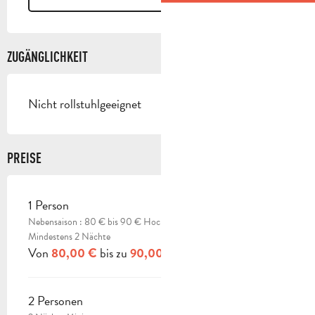
ZUGÄNGLICHKEIT
Nicht rollstuhlgeeignet
PREISE
1 Person
PREISE 2026
Nebensaison : 80 € bis 90 € Hochsaison : 90 € bis 100 € -
Mindestens 2 Nächte
Von
bis zu
80,00 €
90,00 €
2 Personen