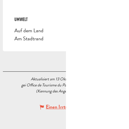
UMWELT
UMWELT
Auf dem Land
Am Stadtrand
Aktualisiert am 13 Oktober 2025 Um 11:11
gei Office de Tourisme du Pays d’Aubagne et de l’Étoile
(Kennung des Angebots :
5235585
)
Einen Irrtum angeben