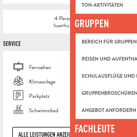
TON-AKTIVITÄTEN
4 Person(en)
GRUPPEN
2
Superficy : 30 m
BEREICH FÜR GRUPPEN
SERVICE
REISEN UND AUFENTH
Fernsehen
SCHULAUSFLÜGE UND 
Klimaanlage
GRUPPENBROSCHÜRE
Parkplatz
Schwimmbad
ANGEBOT ANFORDERN
FACHLEUTE
ALLE LEISTUNGEN ANZEIGEN