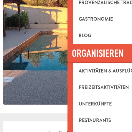
PROVENZALISCHE TRA
GASTRONOMIE
BLOG
ORGANISIEREN
AKTIVITÄTEN & AUSFLÜ
FREIZEITSAKTIVITÄTEN
UNTERKÜNFTE
RESTAURANTS
ÖFFNUNGSZEITEN & KONTAKTDAT