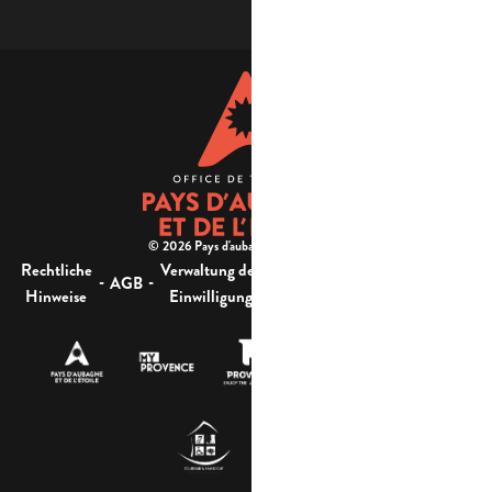
© 2026 Pays d'aubagne et de l'étoile -
Rechtliche
Verwaltung der
Barrierefreiheit:
-
-
-
-
AGB
Sitemap
Hinweise
Einwilligung
nicht konform