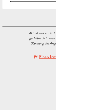
Aktualisiert am 11 Juni 2026 Um 12:28
gei Gîtes de France Bouches du Rhône
(Kennung des Angebots :
7699464
)
Einen Irrtum angeben