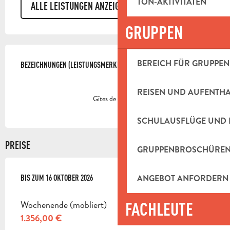
TON-AKTIVITÄTEN
ALLE LEISTUNGEN ANZEIGEN
GRUPPEN
LEISTUNGENSMÖGLICHKEITEN
BEREICH FÜR GRUPPEN
BEZEICHNUNGEN (LEISTUNGSMERKMALE)
BEZEICHNUNGEN (LEISTUNGSMERKMALE)
REISEN UND AUFENTH
Gîtes de France
SCHULAUSFLÜGE UND 
PREISE
GRUPPENBROSCHÜRE
ANGEBOT ANFORDERN
AB
BIS ZUM
23 MAI 2026
16 OKTOBER 2026
BIS ZUM
16 OKTOBER 2026
Wochenende (möbliert)
FACHLEUTE
1.356,00 €