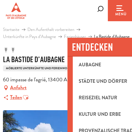
Aller
au
Suche
MENÜ
contenu
principal
Startseite
Den Aufenthalt vorbereiten
Unterkünfte in Pays d’Aubagne
Ferienhäuser
La Bastide d'Aubagne
ENTDECKEN
LA BASTIDE D'AUBAGNE
AUBAGNE
MÖBLIERTE UNTERKÜNFTE UND FERIENWOHNUNGEN
60 impasse de l'agrié, 13400 Aubagne
STÄDTE UND DÖRFER
Anfahrt
Ajouter aux favoris
Teilen
REISEZIEL NATUR
KULTUR UND ERBE
PROVENZALISCHE TRA