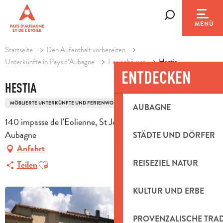
Aller
au
Suche
MENÜ
contenu
principal
Startseite
Den Aufenthalt vorbereiten
Unterkünfte in Pays d’Aubagne
Ferienhäuser
Hestia
ENTDECKEN
HESTIA
MÖBLIERTE UNTERKÜNFTE UND FERIENWOHNUNGEN
LANDHAUS
AUBAGNE
140 impasse de l'Eolienne, St Jean de Garguier, 13400
Aubagne
STÄDTE UND DÖRFER
Anfahrt
Ajouter aux favoris
REISEZIEL NATUR
Teilen
KULTUR UND ERBE
PROVENZALISCHE TRA