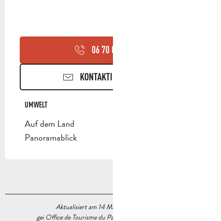
06 70 88 62
▒▒
KONTAKTIEREN SIE UNS
UMWELT
UMWELT
Auf dem Land
Panoramablick
Aktualisiert am 14 März 2024 Um 14:10
gei Office de Tourisme du Pays d’Aubagne et de l’Étoile