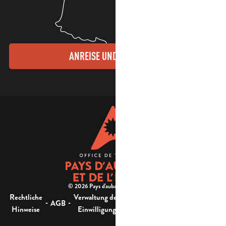
ANREISE UND KONTAKTE
© 2026 Pays d'aubagne et de l'étoile -
Rechtliche
Verwaltung der
Barrierefreiheit:
-
-
-
-
AGB
Sitemap
Hinweise
Einwilligung
nicht konform