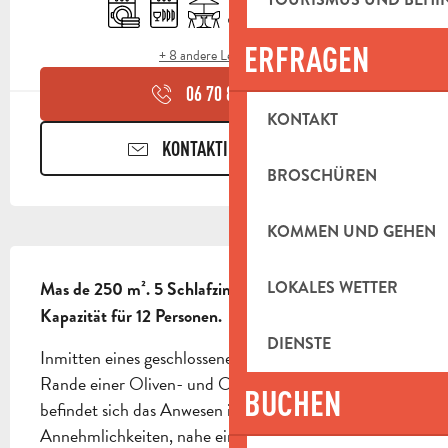
Waschmaschine
Geschirrspülmaschine
Terrasse
Klimaanlage
Parkplatz
Schwimmbad
ERFRAGEN
+ 8 andere Leistung(en)
06 70 88 62
▒▒
KONTAKT
KONTAKTIEREN SIE UNS
BROSCHÜREN
KOMMEN UND GEHEN
BESCHREIBUNG
LOKALES WETTER
Mas de 250 m². 5 Schlafzimmer. Schwimmbad. 
Kapazität für 12 Personen.
DIENSTE
Inmitten eines geschlossenen Parks mit Bäumen, am 
Rande einer Oliven- und Obstplantage gelegen, 
BUCHEN
befindet sich das Anwesen in der Nähe aller 
Annehmlichkeiten, nahe einer Autobahnausfahrt 