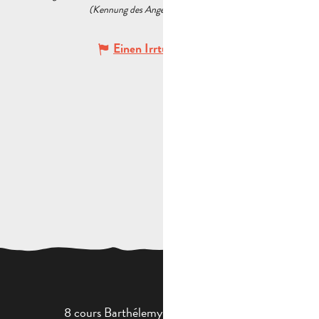
(Kennung des Angebots :
5476242
)
Einen Irrtum angeben
8 cours Barthélemy - 13400 Aubagne