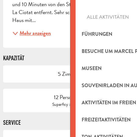
und 10 Minuten von den Stränden von Cassis oder 
La Ciotat entfernt. Sehr schönes provenzalisches 
ALLE AKTIVITÄTEN
Haus mit...
Mehr anzeigen
FÜHRUNGEN
BESUCHE UM MARCEL 
KAPAZITÄT
MUSEEN
5 Zimmer
SOUVENIRLADEN IN A
12 Person(en)
AKTIVITÄTEN IM FREIEN
2
Superficy : 260 m
FREIZEITAKTIVITÄTEN
SERVICE
TON-AKTIVITÄTEN