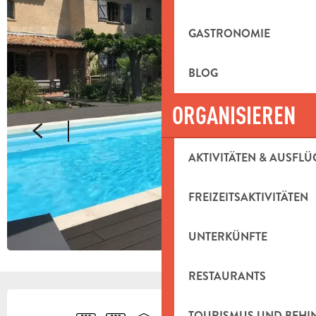
GASTRONOMIE
BLOG
ORGANISIEREN
AKTIVITÄTEN & AUSFLÜ
FREIZEITSAKTIVITÄTEN
UNTERKÜNFTE
RESTAURANTS
ÖFFNUNGSZEITEN & KONTAKTDAT
TOURISMUS UND BEH