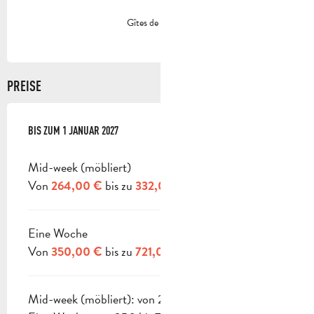
Gîtes de France
PREISE
AB
BIS ZUM
3 JANUAR 2026
1 JANUAR 2027
BIS ZUM
1 JANUAR 2027
Mid-week (möbliert)
Von
bis zu
264,00 €
332,00 €
Eine Woche
Von
bis zu
350,00 €
721,00 €
Mid-week (möbliert): von 264 bis 332 €