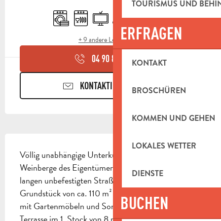
ÖFFNUNGSZEITEN & KONTAKTDAT
TOURISMUS UND BEH
Waschmaschine
Geschirrspülmaschine
Fernsehen
Klimaanlage
Terrasse
Tiere erlaubt
ERFRAGEN
+ 9 andere Leistung(en)
04 90 85 45
▒▒
KONTAKT
KONTAKTIEREN SIE UNS
BROSCHÜREN
KOMMEN UND GEHEN
BESCHREIBUNG
LOKALES WETTER
Völlig unabhängige Unterkunft inmitten der Bio-
Weinberge des Eigentümers, am Ende einer 200 m 
DIENSTE
langen unbefestigten Straße. Umzäuntes 
Grundstück von ca. 110 m² mit Parkplatz, Garten 
BUCHEN
mit Gartenmöbeln und Sonnenschirm, Grill, 
Terrasse im 1. Stock von 8 m² mit kleinen 