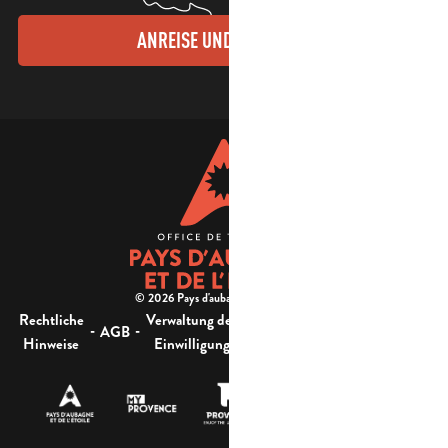
ANREISE UND KONTAKTE
© 2026 Pays d'aubagne et de l'étoile -
Rechtliche
Verwaltung der
Barrierefreiheit:
-
-
-
-
AGB
Sitemap
Hinweise
Einwilligung
nicht konform