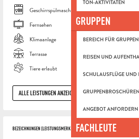
TON-AKTIVITÄTEN
Geschirrspülmaschine
GRUPPEN
Fernsehen
Klimaanlage
BEREICH FÜR GRUPPEN
Terrasse
REISEN UND AUFENTH
Tiere erlaubt
SCHULAUSFLÜGE UND 
GRUPPENBROSCHÜRE
ALLE LEISTUNGEN ANZEIGEN
ANGEBOT ANFORDERN
LEISTUNGENSMÖGLICHKEITEN
FACHLEUTE
BEZEICHNUNGEN (LEISTUNGSMERKMALE)
BEZEICHNUNGEN (LEISTUNGSMERKMALE)