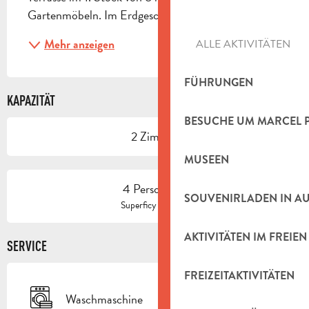
Gartenmöbeln. Im Erdgeschoss:...
Mehr anzeigen
ALLE AKTIVITÄTEN
FÜHRUNGEN
KAPAZITÄT
BESUCHE UM MARCEL 
2 Zimmer
MUSEEN
4 Person(en)
SOUVENIRLADEN IN A
2
Superficy : 60 m
AKTIVITÄTEN IM FREIEN
SERVICE
FREIZEITAKTIVITÄTEN
Waschmaschine