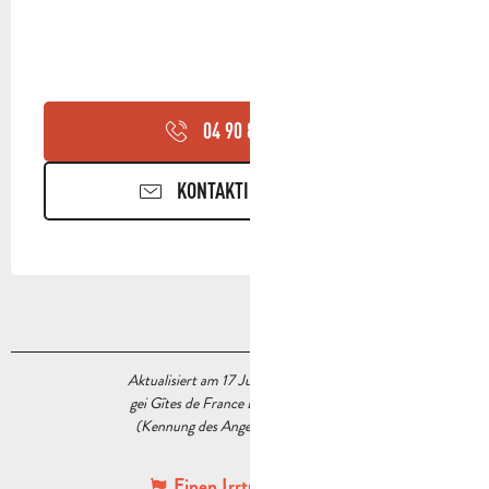
04 90 85 45
▒▒
KONTAKTIEREN SIE UNS
Aktualisiert am 17 Juli 2026 Um 15:44
gei Gîtes de France Bouches du Rhône
(Kennung des Angebots :
7190009
)
Einen Irrtum angeben