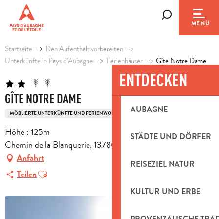
Aller
au
Suche
MENÜ
contenu
principal
Startseite
Den Aufenthalt vorbereiten
Unterkünfte in Pays d’Aubagne
Ferienhäuser
Gîte Notre Dame
ENTDECKEN
GÎTE NOTRE DAME
AUBAGNE
MÖBLIERTE UNTERKÜNFTE UND FERIENWOHNUNGEN
Höhe : 125m
STÄDTE UND DÖRFER
Chemin de la Blanquerie, 13780 Cuges-les-Pins
Anfahrt
REISEZIEL NATUR
Ajouter aux favoris
Teilen
KULTUR UND ERBE
PROVENZALISCHE TRA