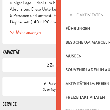
ruhiger Lage – ideal zum Entspannen und 
Abschalten. Diese Unterkunft bietet Platz für bis zu 
6 Personen und umfasst: Ein Schlafzimmer mit 
ALLE AKTIVITÄTEN
Doppelbett (140 x 190 cm),...
FÜHRUNGEN
Mehr anzeigen
BESUCHE UM MARCEL 
KAPAZITÄT
MUSEEN
2 Zimmer
SOUVENIRLADEN IN A
6 Person(en)
AKTIVITÄTEN IM FREIEN
2
Superficy : 60 m
FREIZEITAKTIVITÄTEN
SERVICE