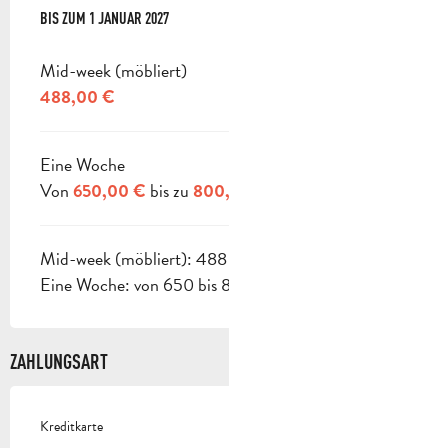
AB
BIS ZUM
3 JANUAR 2026
1 JANUAR 2027
BIS ZUM
1 JANUAR 2027
Mid-week (möbliert)
488,00 €
Eine Woche
Von
bis zu
650,00 €
800,00 €
Mid-week (möbliert): 488 €
Eine Woche: von 650 bis 800 €.
ZAHLUNGSART
Kreditkarte