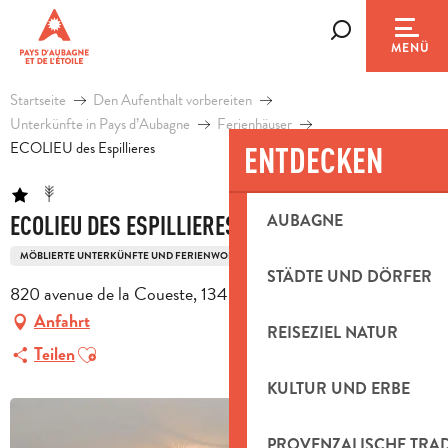
Aller
au
Suche
MENÜ
contenu
principal
Startseite
Den Aufenthalt vorbereiten
Unterkünfte in Pays d’Aubagne
Ferienhäuser
ECOLIEU des Espillieres
ENTDECKEN
AUBAGNE
ECOLIEU DES ESPILLIERES
MÖBLIERTE UNTERKÜNFTE UND FERIENWOHNUNGEN
STÄDTE UND DÖRFER
820 avenue de la Coueste, 13400 Aubagne
Anfahrt
REISEZIEL NATUR
Ajouter aux favoris
Teilen
KULTUR UND ERBE
PROVENZALISCHE TRA