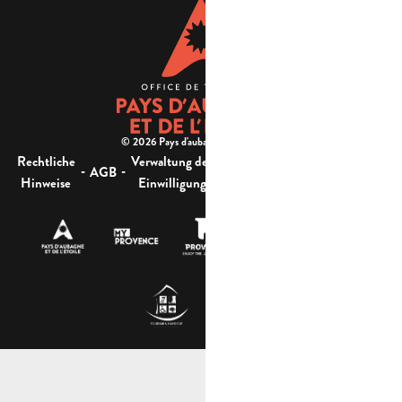
© 2026 Pays d'aubagne et de l'étoile -
Rechtliche
Verwaltung der
Barrierefreiheit:
-
-
-
-
AGB
Sitemap
Hinweise
Einwilligung
nicht konform