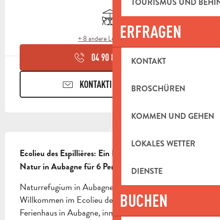
ÖFFNUNGSZEITEN & KONTAKTDAT
TOURISMUS UND BEH
Terrasse
ERFRAGEN
+ 8 andere Leistung(en)
04 90 85 45
▒▒
KONTAKT
KONTAKTIEREN SIE UNS
BROSCHÜREN
KOMMEN UND GEHEN
BESCHREIBUNG
LOKALES WETTER
Ecolieu des Espillières: Ein Ferienhaus inmitten der 
Natur in Aubagne für 6 Personen
DIENSTE
Naturrefugium in Aubagne für 6 Personen 
BUCHEN
Willkommen im Ecolieu des Espillières, einem 
Ferienhaus in Aubagne, inmitten der Natur und in 