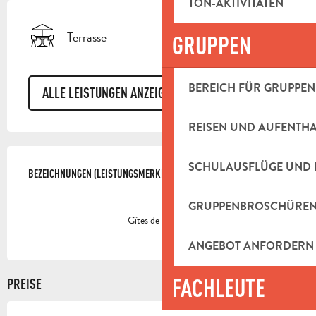
TON-AKTIVITÄTEN
Terrasse
GRUPPEN
BEREICH FÜR GRUPPEN
ALLE LEISTUNGEN ANZEIGEN
REISEN UND AUFENTH
LEISTUNGENSMÖGLICHKEITEN
SCHULAUSFLÜGE UND 
BEZEICHNUNGEN (LEISTUNGSMERKMALE)
BEZEICHNUNGEN (LEISTUNGSMERKMALE)
GRUPPENBROSCHÜRE
Gîtes de France
ANGEBOT ANFORDERN
FACHLEUTE
PREISE