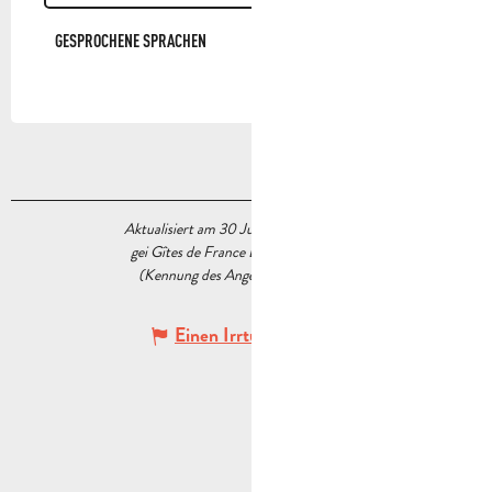
GESPROCHENE SPRACHEN
GESPROCHENE SPRACHEN
Aktualisiert am 30 Juni 2026 Um 10:42
gei Gîtes de France Bouches du Rhône
(Kennung des Angebots :
7903124
)
Einen Irrtum angeben