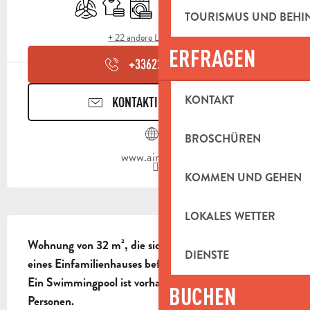
Klimaanlage
Bettwäsche und Laken
Waschmaschine
Geschirrspülmaschine
Fernsehen
Terrasse
TOURISMUS UND BEH
+ 22 andere Leistung(en)
ERFRAGEN
+336227889
▒▒
KONTAKT
KONTAKTIEREN SIE UNS
BROSCHÜREN
www.airbnb.fr
KOMMEN UND GEHEN
LOKALES WETTER
BESCHREIBUNG
Wohnung von 32 m², die sich im Gartengeschoss 
DIENSTE
eines Einfamilienhauses befindet. 1 Schlafzimmer. 
Ein Swimmingpool ist vorhanden. Kapazität für 2 
BUCHEN
Personen.