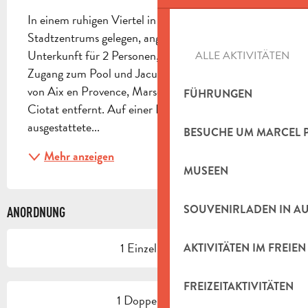
In einem ruhigen Viertel in der Nähe des 
Stadtzentrums gelegen, angenehme klimatisierte 
Unterkunft für 2 Personen, mit allem Komfort, 
ALLE AKTIVITÄTEN
Zugang zum Pool und Jacuzzi möglich. 20 Minuten 
von Aix en Provence, Marseille, Cassis oder La 
FÜHRUNGEN
Ciotat entfernt. Auf einer Ebene: Eine sehr gut 
ausgestattete...
BESUCHE UM MARCEL 
Mehr anzeigen
MUSEEN
SOUVENIRLADEN IN A
ANORDNUNG
1 Einzelbetten
AKTIVITÄTEN IM FREIEN
FREIZEITAKTIVITÄTEN
1 Doppelbetten