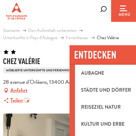
Aller
au
Suche
MENÜ
contenu
principal
Startseite
Den Aufenthalt vorbereiten
Unterkünfte in Pays d’Aubagne
Ferienhäuser
Chez Valérie
ENTDECKEN
CHEZ VALÉRIE
MÖBLIERTE UNTERKÜNFTE UND FERIENWOHNUNGEN
NEU GEBAUT
HAUS
AUBAGNE
28 avenue d'Orléans, 13400 Aubagne
Anfahrt
STÄDTE UND DÖRFER
Ajouter aux favoris
Teilen
REISEZIEL NATUR
KULTUR UND ERBE