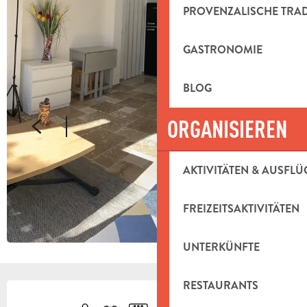
PROVENZALISCHE TRA
GASTRONOMIE
BLOG
ORGANISIEREN
AKTIVITÄTEN & AUSFLÜ
FREIZEITSAKTIVITÄTEN
UNTERKÜNFTE
ÖFFNUNGSZEITEN & KONTAKTDAT
RESTAURANTS