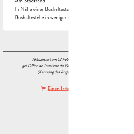
Am Stadtrand
In Nähe einer Bushaltestelle
Bushaltestelle in weniger als 500 m
Aktualisiert am 12 Februar 2026 Um 12:15
gei Office de Tourisme du Pays d’Aubagne et de l’Étoile
(Kennung des Angebots :
6623494
)
Einen Irrtum angeben