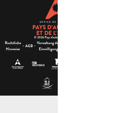
© 2026 Pays d'aubagne et de l'étoile -
Rechtliche
Verwaltung der
Barrierefreiheit:
-
-
-
-
AGB
Sitemap
Hinweise
Einwilligung
nicht konform