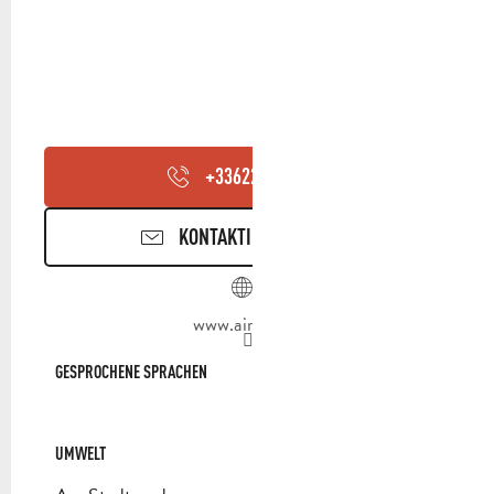
+336227889
▒▒
KONTAKTIEREN SIE UNS
www.airbnb.fr
GESPROCHENE SPRACHEN
GESPROCHENE SPRACHEN
UMWELT
UMWELT