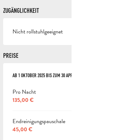
ZUGÄNGLICHKEIT
Nicht rollstuhlgeeignet
PREISE
AB
AB
1 OKTOBER 2025
1 OKTOBER 2025
BIS ZUM
BIS ZUM
30 APRIL 2026
30 APRIL 2026
Pro Nacht
135,00 €
Endreinigungspauschale
45,00 €