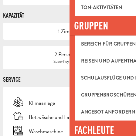
TON-AKTIVITÄTEN
KAPAZITÄT
GRUPPEN
1 Zimmer
BEREICH FÜR GRUPPEN
2 Person(en)
REISEN UND AUFENTH
2
Superficy : 32 m
SCHULAUSFLÜGE UND 
SERVICE
GRUPPENBROSCHÜRE
Klimaanlage
ANGEBOT ANFORDERN
Bettwäsche und Laken
FACHLEUTE
Waschmaschine