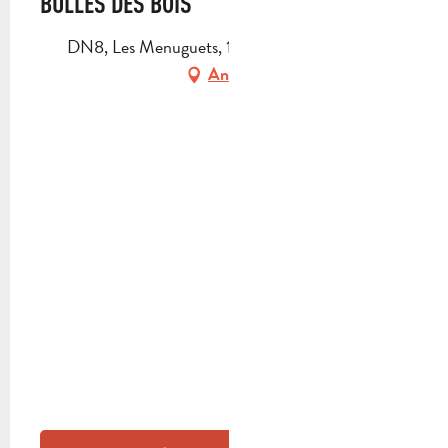
BULLES DES BOIS
DN8, Les Menuguets, 13780 Cuges-les-Pins
Anfahrt