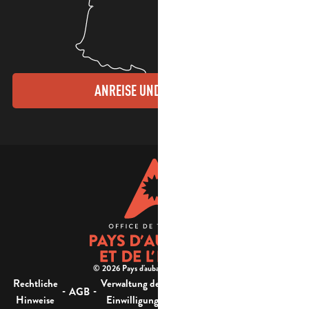
ANREISE UND KONTAKTE
© 2026 Pays d'aubagne et de l'étoile -
Rechtliche
Verwaltung der
Barrierefreiheit:
-
-
-
-
AGB
Sitemap
Hinweise
Einwilligung
nicht konform