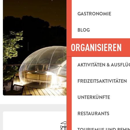
GASTRONOMIE
BLOG
ORGANISIEREN
AKTIVITÄTEN & AUSFLÜ
FREIZEITSAKTIVITÄTEN
UNTERKÜNFTE
ÖFFNUNGSZEITEN & KONTAKTDAT
RESTAURANTS
Terrasse
TOURISMUS UND BEH