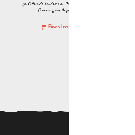
gei Office de Tourisme du Pays d’Aubagne et de l’Étoile
(Kennung des Angebots :
5533876
)
Einen Irrtum angeben