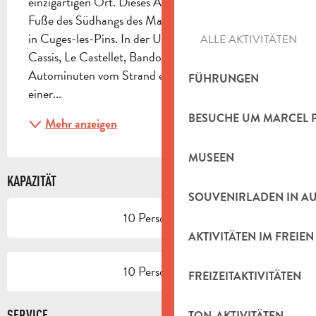
einzigartigen Ort. Dieses Anwesen befindet sich am 
Fuße des Südhangs des Massif de la Sainte-Baume 
in Cuges-les-Pins. In der Umgebung von Marseille, 
ALLE AKTIVITÄTEN
Cassis, Le Castellet, Bandol, Aubagne, 15 
Autominuten vom Strand entfernt. Schlafen Sie in 
FÜHRUNGEN
einer...
BESUCHE UM MARCEL 
Mehr anzeigen
MUSEEN
KAPAZITÄT
SOUVENIRLADEN IN A
10 Person(en)
AKTIVITÄTEN IM FREIEN
10 Person(en)
FREIZEITAKTIVITÄTEN
SERVICE
TON-AKTIVITÄTEN