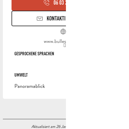
06 03 25 24
▒▒
KONTAKTIEREN SIE UNS
www.bullesdesbois.fr
GESPROCHENE SPRACHEN
GESPROCHENE SPRACHEN
UMWELT
UMWELT
Panoramablick
Aktualisiert am 26 Januar 2024 Um 11:32