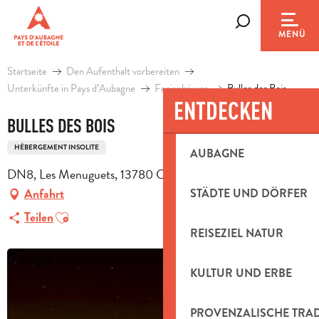
Aller
au
Suche
MENÜ
contenu
principal
Startseite
Den Aufenthalt vorbereiten
Unterkünfte in Pays d’Aubagne
Ferienhäuser
Bulles des Bois
ENTDECKEN
BULLES DES BOIS
HÉBERGEMENT INSOLITE
AUBAGNE
DN8, Les Menuguets, 13780 Cuges-les-Pins
Anfahrt
STÄDTE UND DÖRFER
Ajouter aux favoris
Teilen
REISEZIEL NATUR
KULTUR UND ERBE
PROVENZALISCHE TRA