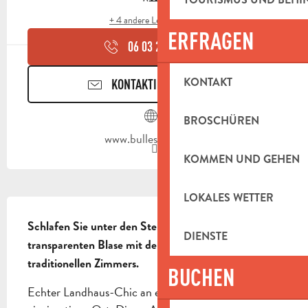
+ 4 andere Leistung(en)
ERFRAGEN
06 03 25 24
▒▒
KONTAKT
KONTAKTIEREN SIE UNS
BROSCHÜREN
www.bullesdesbois.fr
KOMMEN UND GEHEN
LOKALES WETTER
BESCHREIBUNG
Schlafen Sie unter den Sternen in einer völlig 
DIENSTE
transparenten Blase mit dem Komfort eines 
traditionellen Zimmers.
BUCHEN
Echter Landhaus-Chic an einem atypischen und 